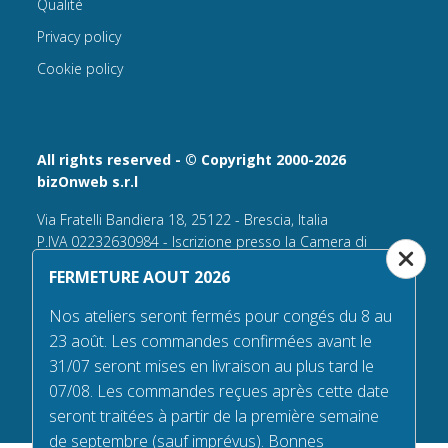
Qualité
Privacy policy
Cookie policy
All rights reserved - © Copyright 2000-2026
bizOnweb s.r.l
Via Fratelli Bandiera 18, 25122 - Brescia, Italia
P.IVA 02232630984 - Iscrizione presso la Camera di
Commercio di Brescia,
FERMETURE AOUT 2026
n° REA 432569 Capitale sociale versato Euro 25.000,00.
Nos ateliers seront fermés pour congés du 8 au
Tel +39.030 6394506
23 août. Les commandes confirmées avant le
Email:
info@flagsonline.fr
31/07 seront mises en livraison au plus tard le
PEC
bizonweb@mailcertiﬁcatapec.it
07/08. Les commandes reçues après cette date
seront traitées à partir de la première semaine
de septembre (sauf imprévus). Bonnes