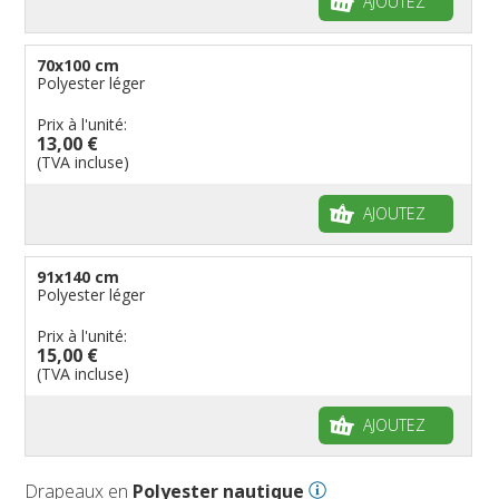
AJOUTEZ
reconnues
Drapeaux pirates
Drapeaux de table
70x100 cm
Polyester léger
Prix à l'unité:
13,00 €
(TVA incluse)
AJOUTEZ
91x140 cm
Polyester léger
Prix à l'unité:
15,00 €
(TVA incluse)
AJOUTEZ
Drapeaux en
Polyester nautique