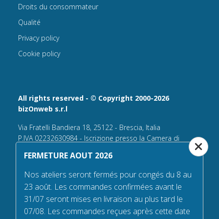
Droits du consommateur
Qualité
Privacy policy
Cookie policy
All rights reserved - © Copyright 2000-2026
bizOnweb s.r.l
Via Fratelli Bandiera 18, 25122 - Brescia, Italia
P.IVA 02232630984 - Iscrizione presso la Camera di
Commercio di Brescia,
FERMETURE AOUT 2026
n° REA 432569 Capitale sociale versato Euro 25.000,00.
Nos ateliers seront fermés pour congés du 8 au
Tel +39.030 6394506
23 août. Les commandes confirmées avant le
Email:
info@flagsonline.fr
31/07 seront mises en livraison au plus tard le
PEC
bizonweb@mailcertiﬁcatapec.it
07/08. Les commandes reçues après cette date