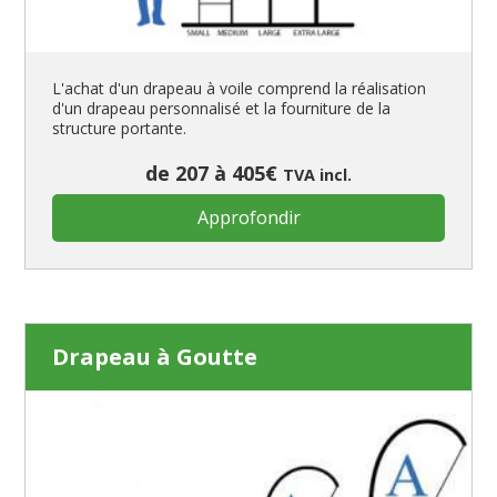
Fanions personnalisés
Drapeaux à voile et à goutte
Manches à air
L'achat d'un drapeau à voile comprend la réalisation
Drapeaux pirates
d'un drapeau personnalisé et la fourniture de la
structure portante.
Drapeaux de table
de 207 à 405€
TVA incl.
Approfondir
Drapeau à Goutte