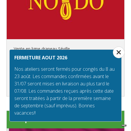
Vente en ligne drapeau Séville
FERMETURE AOUT 2026
Nos ateliers seront fermés pour congés du 8 au
de 5 à 318€
TVA incl.
23 août. Les commandes confirmées avant le
Approfondir
31/07 seront mises en livraison au plus tard le
07/08. Les commandes reçues après cette date
seront traitées à partir de la première semaine
de septembre (sauf imprévus). Bonnes
vacances!!
Drapeau Tolède