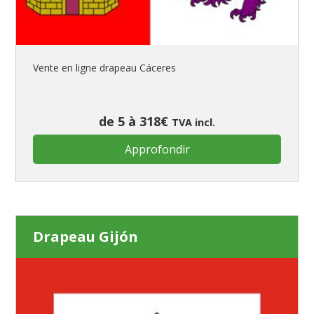
Vente en ligne drapeau Cáceres
de 5 à 318€
TVA incl.
Approfondir
Drapeau Gijón