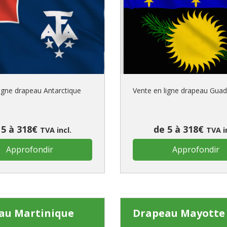
Enregistrez
votre pr
CRÉ
ligne drapeau Antarctique
Vente en ligne drapeau Gua
 5 à 318€
de 5 à 318€
TVA incl.
TVA i
Approfondir
Approfondir
au Martinique
Drapeau Mayotte