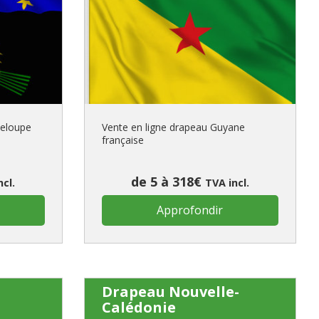
 vous si il s’agit de
emière commande
ER UN NOUVEAU COMPTE
deloupe
Vente en ligne drapeau Guyane
française
de 5 à 318€
ncl.
TVA incl.
Approfondir
Drapeau Nouvelle-
Calédonie