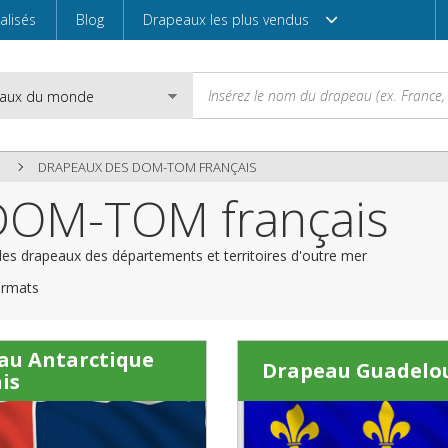
alisés
Blog
Drapeaux les plus vendus
DRAPEAUX DES DOM-TOM FRANÇAIS
DOM-TOM français
Email
s drapeaux des départements et territoires d'outre mer
formats
Mot de passe
au Antarctique
Drapeau Guadelo
is
Entrez