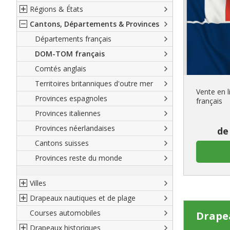
Régions & États
Amérique du Nord
Cantons, Départements & Provinces
Amérique du Sud
Régions françaises
Europe
Régions allemandes
Départements français
Afrique
Régions autrichiennes
DOM-TOM français
Asie
Régions espagnoles
Comtés anglais
Océanie
Régions italiennes
Territoires britanniques d'outre mer
Vente en 
Territoires canadiens
Provinces espagnoles
français
Etats U.S.A.
Provinces italiennes
Régions reste du monde
Provinces néerlandaises
de
Cantons suisses
Provinces reste du monde
Villes
Drapeaux nautiques et de plage
Villes françaises
Courses automobiles
Villes allemandes
Marines marchandes et militaires
Drape
Drapeaux historiques
Villes espagnoles
Code maritime international