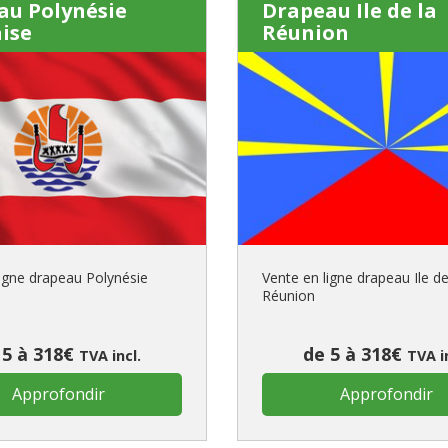
au Polynésie
Drapeau Ile de la
ise
Réunion
ligne drapeau Polynésie
Vente en ligne drapeau Ile de
Réunion
 5 à 318€
de 5 à 318€
TVA incl.
TVA i
Approfondir
Approfondir