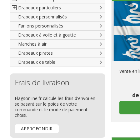
Drapeaux particuliers
Villes italiennes
Grand pavois
Américains
Drapeaux personnalisés
Villes reste du monde
Drapeaux de plage
Britanniques
Drapeaux diplomatiques
Fanions personnalisés
Drapeaux de courtoisie
Français
Drapeaux organisations
internationales
Drapeaux à voile et à goutte
Italiens
Drapeaux publicitaires
Manches à air
Reste du monde
Drapeaux groupes ethniques &
nations non reconnues
Drapeaux pirates
Drapeaux de table
Vente en 
Frais de livraison
de
Flagsonline.fr calcule les frais d'envoi en
se basant sur le poids de votre
commande et le mode de paiement
choisi.
APPROFONDIR