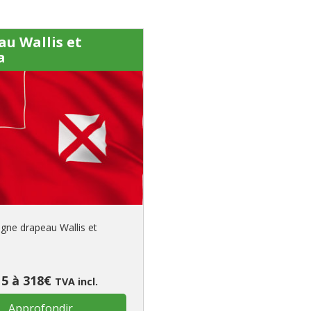
u Wallis et
a
igne drapeau Wallis et
 5 à 318€
TVA incl.
Approfondir