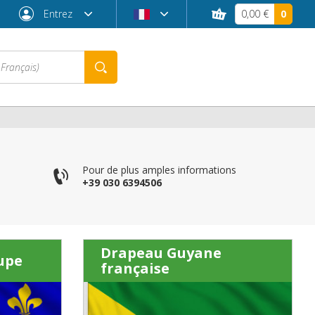
Entrez
0,00 €
0
Pour de plus amples informations
+39 030 6394506
Drapeau Guyane
upe
française
Mot de passe oublié ?