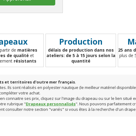
apeaux
Production
Ma
 partir de
matières
délais de production dans nos
25 ans d
es de qualité
et
ateliers: de 5 à 15 jours selon la
plus de 
èrement
résistants
quantité
 et territoires d'outre mer français
.
 Ils sont réalisés en polyester nautique (le meilleur matériel disponible 
 compléter votre achat.
ien connaitre ses prix, cliquez sur l'image du drapeau ou sur le lien situé
tre rubrique "
Drapeaux personnalisés
". Nous pouvons parfaitement cr
t consulter notre section "variés" si vous êtes à la recherche d'un drapeau