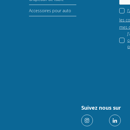
Accessoires pour auto
J
les c
mes d
J
c
p
Suivez nous sur