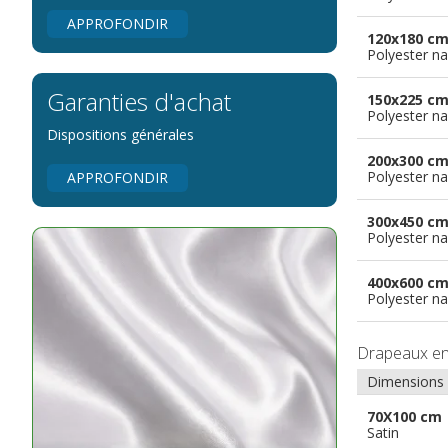
APPROFONDIR
120x180 c
Polyester na
Garanties d'achat
150x225 c
Polyester na
Dispositions générales
200x300 c
Polyester na
APPROFONDIR
300x450 c
Polyester na
400x600 c
Polyester na
Drapeaux e
Dimensions
70X100 cm
Satin