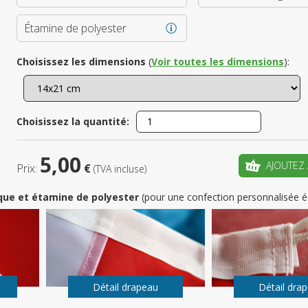
Étamine de polyester
Enregistrez
Choisissez les dimensions
(
Voir toutes les dimensions
):
votre pr
CRÉ
Choisissez la quantité:
5,00
AJOUTEZ 
Prix:
€
(TVA incluse)
que et étamine de polyester
(pour une confection personnalisée é
Détail drapeau
Détail dra