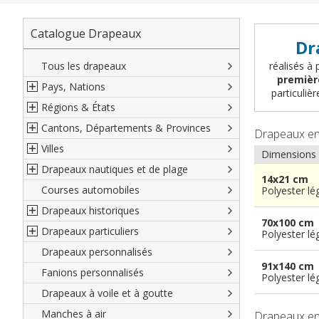
Catalogue Drapeaux
Dr
Tous les drapeaux
réalisés à 
premièr
Pays, Nations
particuli
Régions & États
Amérique du Nord
Cantons, Départements & Provinces
Amérique du Sud
Régions françaises
Drapeaux e
Villes
Europe
Régions allemandes
Départements français
Dimensions
Drapeaux nautiques et de plage
Afrique
Régions autrichiennes
DOM-TOM français
Villes françaises
14x21 cm
Courses automobiles
Asie
Régions espagnoles
Comtés anglais
Villes allemandes
Marines marchandes et militaires
Polyester lé
Drapeaux historiques
Océanie
Régions italiennes
Territoires britanniques d'outre mer
Villes espagnoles
Code maritime international
70x100 cm
Drapeaux particuliers
Territoires canadiens
Provinces espagnoles
Villes italiennes
Grand pavois
Américains
Polyester lé
Drapeaux personnalisés
Etats U.S.A.
Provinces italiennes
Villes reste du monde
Drapeaux de plage
Britanniques
Drapeaux diplomatiques
91x140 cm
Fanions personnalisés
Régions reste du monde
Provinces néerlandaises
Drapeaux de courtoisie
Français
Drapeaux organisations
Polyester lé
internationales
Drapeaux à voile et à goutte
Cantons suisses
Italiens
Drapeaux publicitaires
Manches à air
Provinces reste du monde
Reste du monde
Drapeaux e