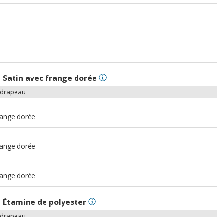
m
m
n
Satin avec frange dorée
 drapeau
range dorée
m
range dorée
m
range dorée
n
Étamine de polyester
 drapeau