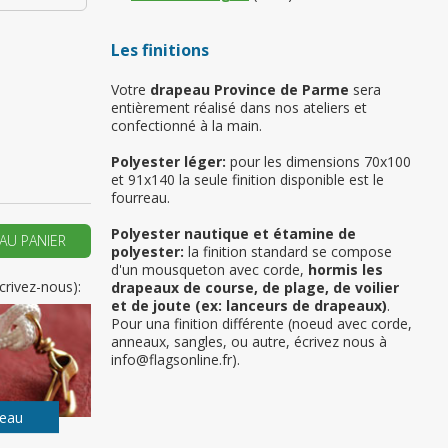
Les finitions
 vous si il s’agit de
Votre
drapeau Province de Parme
sera
emière commande
entièrement réalisé dans nos ateliers et
confectionné à la main.
ER UN NOUVEAU COMPTE
Polyester léger:
pour les dimensions 70x100
et 91x140 la seule finition disponible est le
fourreau.
Polyester nautique et étamine de
AU PANIER
polyester:
la finition standard se compose
d'un mousqueton avec corde,
hormis les
crivez-nous):
drapeaux de course, de plage, de voilier
et de joute (ex: lanceurs de drapeaux)
.
Pour una finition différente (noeud avec corde,
anneaux, sangles, ou autre, écrivez nous à
info@flagsonline.fr).
peau