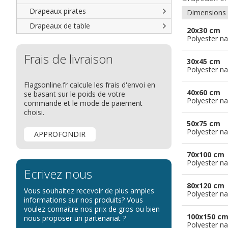
Drapeaux groupes ethniques &
nations non reconnues
Drapeaux pirates
Dimensions
Drapeaux de table
20x30 cm
Polyester na
Frais de livraison
30x45 cm
Polyester na
Flagsonline.fr calcule les frais d'envoi en
40x60 cm
se basant sur le poids de votre
Polyester na
commande et le mode de paiement
choisi.
50x75 cm
Polyester na
APPROFONDIR
70x100 cm
Polyester na
Ecrivez nous
80x120 cm
Vous souhaitez recevoir de plus amples
Polyester na
informations sur nos produits? Vous
voulez connaitre nos prix de gros ou bien
100x150 c
nous proposer un partenariat ?
Polyester na