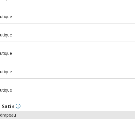
m
utique
m
utique
m
utique
m
utique
m
utique
n
Satin
 drapeau