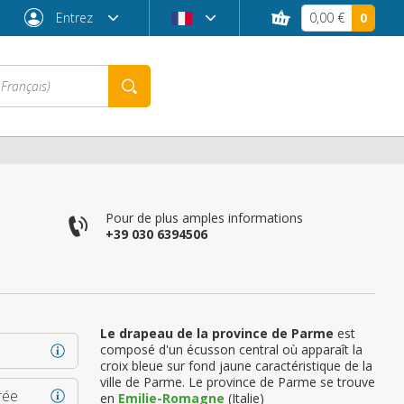
Entrez
0,00 €
0
Pour de plus amples informations
+39 030 6394506
Le drapeau de la province de Parme
est
composé d'un écusson central où apparaît la
Mot de passe oublié ?
croix bleue sur fond jaune caractéristique de la
ville de Parme. Le province de Parme se trouve
rée
en
Emilie-Romagne
(Italie)