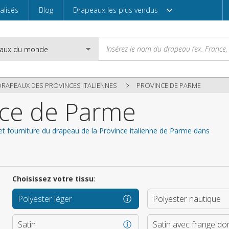
alisés
Blog
Drapeaux les plus vendus
DRAPEAUX DES PROVINCES ITALIENNES
PROVINCE DE PARME
nce de Parme
Email
et fourniture du drapeau de la Province italienne de Parme dans
Mot de passe
Choisissez votre tissu
:
Polyester léger
Polyester nautique
Entrez
Satin
Satin avec frange do