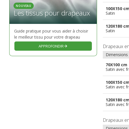
NOUVEAU
100X150 c
Les tissus pour drapeaux
Satin
120X180 c
Satin
Guide pratique pour vous aider à choisir
le meilleur tissu pour votre drapeau
Drapeaux e
APPROFONDIR
Dimensions
70X100 cm
Satin avec f
100X150 c
Satin avec f
120X180 c
Satin avec f
Drapeaux e
Dimensions