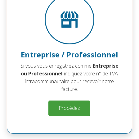
Prénom
Prénom
Nom
Nom
Entreprise / Professionnel
Téléphone (avec préfixe)
Téléphone (avec préfixe)
Si vous vous enregistrez comme
Entreprise
ou Professionnel
indiquez votre n° de TVA
Continuez
Raison sociale de votre entreprise
intracommunautaire pour recevoir notre
facture.
N° TVA intracommunautaire / Code fiscal
Procédez
N° TVA intracommunautaire
Code fiscal