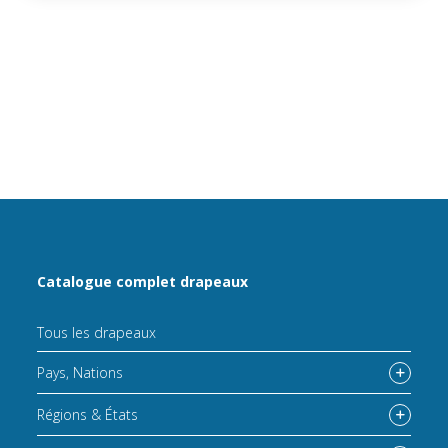
Votre adresse
Continuez
Rue/Place
N°
Détails de l'adresse
Code postal
Catalogue complet drapeaux
Votre adresse
Ville
Tous les drapeaux
Rue/Place
Pays
Pays, Nations
N°
Régions & États