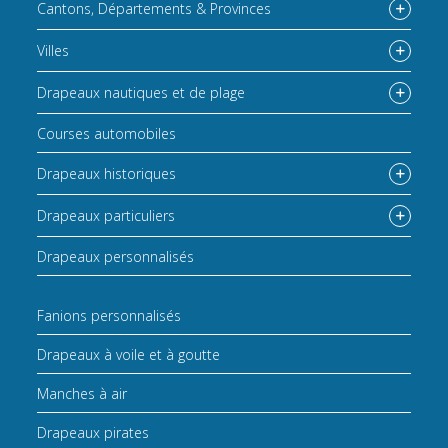
Cantons, Départements & Provinces
Détails de l'adresse
Villes
Code postal
Drapeaux nautiques et de plage
Enregistrez vous
Courses automobiles
Ville
Drapeaux historiques
Pays
Drapeaux particuliers
Drapeaux personnalisés
Fanions personnalisés
Drapeaux à voile et à goutte
Enregistrez vous
Manches à air
Drapeaux pirates