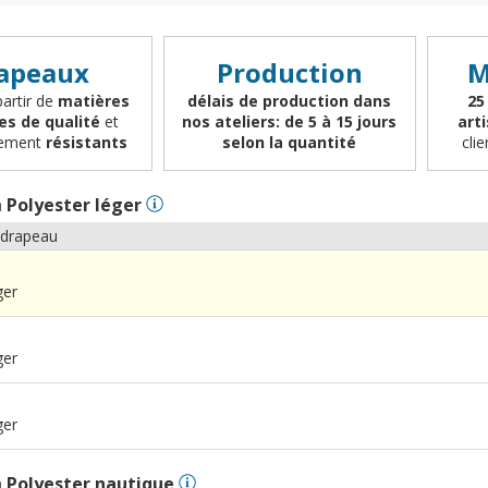
apeaux
Production
M
partir de
matières
délais de production dans
25
es de qualité
et
nos ateliers: de 5 à 15 jours
art
èrement
résistants
selon la quantité
cli
n
Polyester léger
 drapeau
ger
ger
ger
n
Polyester nautique