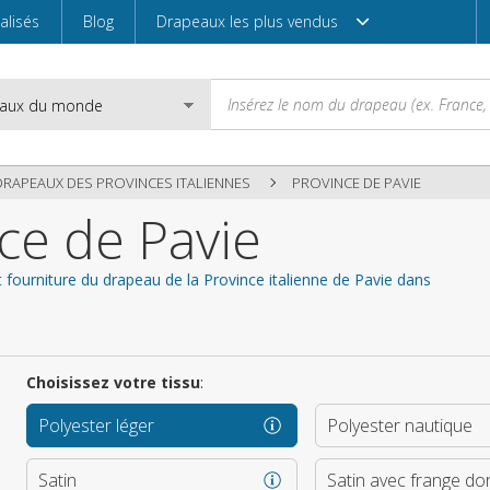
alisés
Blog
Drapeaux les plus vendus
DRAPEAUX DES PROVINCES ITALIENNES
PROVINCE DE PAVIE
ce de Pavie
Email
 fourniture du drapeau de la Province italienne de Pavie dans
Mot de passe
Choisissez votre tissu
:
Polyester léger
Polyester nautique
Entrez
Satin
Satin avec frange do