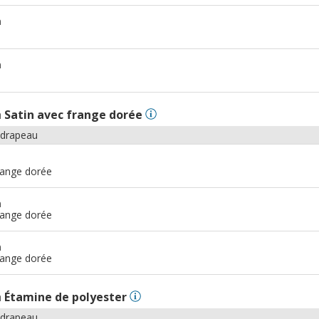
m
m
n
Satin avec frange dorée
 drapeau
range dorée
m
range dorée
m
range dorée
n
Étamine de polyester
 drapeau