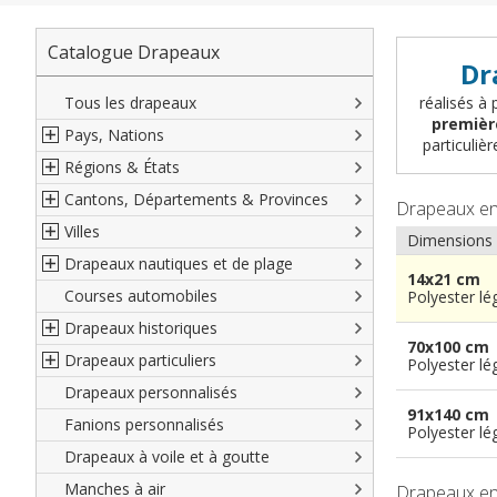
Catalogue Drapeaux
Dr
Tous les drapeaux
réalisés à 
premièr
Pays, Nations
particuli
Régions & États
Amérique du Nord
Cantons, Départements & Provinces
Amérique du Sud
Régions françaises
Drapeaux e
Villes
Europe
Régions allemandes
Départements français
Dimensions
Drapeaux nautiques et de plage
Afrique
Régions autrichiennes
DOM-TOM français
Villes françaises
14x21 cm
Courses automobiles
Asie
Régions espagnoles
Comtés anglais
Villes allemandes
Marines marchandes et militaires
Polyester lé
Drapeaux historiques
Océanie
Régions italiennes
Territoires britanniques d'outre mer
Villes espagnoles
Code maritime international
70x100 cm
Drapeaux particuliers
Territoires canadiens
Provinces espagnoles
Villes italiennes
Grand pavois
Américains
Polyester lé
Drapeaux personnalisés
Etats U.S.A.
Provinces italiennes
Villes reste du monde
Drapeaux de plage
Britanniques
Drapeaux diplomatiques
91x140 cm
Fanions personnalisés
Régions reste du monde
Provinces néerlandaises
Drapeaux de courtoisie
Français
Drapeaux organisations
Polyester lé
internationales
Drapeaux à voile et à goutte
Cantons suisses
Italiens
Drapeaux publicitaires
Manches à air
Provinces reste du monde
Reste du monde
Drapeaux e