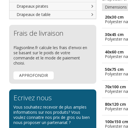
Drapeaux groupes ethniques &
nations non reconnues
Drapeaux pirates
Dimensions
Drapeaux de table
20x30 cm
Polyester na
Frais de livraison
30x45 cm
Polyester na
Flagsonline.fr calcule les frais d'envoi en
40x60 cm
se basant sur le poids de votre
Polyester na
commande et le mode de paiement
choisi.
50x75 cm
Polyester na
APPROFONDIR
70x100 cm
Polyester na
Ecrivez nous
80x120 cm
Vous souhaitez recevoir de plus amples
Polyester na
informations sur nos produits? Vous
voulez connaitre nos prix de gros ou bien
100x150 c
nous proposer un partenariat ?
Polyester na