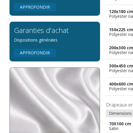
APPROFONDIR
120x180 c
Polyester na
Garanties d'achat
150x225 c
Polyester na
Dispositions générales
200x300 c
Polyester na
APPROFONDIR
300x450 c
Polyester na
400x600 c
Polyester na
Drapeaux e
Dimensions
70X100 cm
Satin