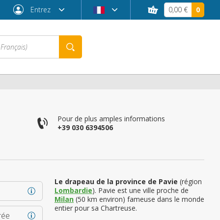
Entrez
0,00 €
0
Pour de plus amples informations
+39 030 6394506
Le drapeau de la province de Pavie
(région
Lombardie
). Pavie est une ville proche de
Mot de passe oublié ?
Milan
(50 km environ) fameuse dans le monde
entier pour sa Chartreuse.
rée