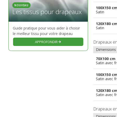
NOUVEAU
100X150 c
Les tissus pour drapeaux
Satin
120X180 c
Satin
Guide pratique pour vous aider à choisir
le meilleur tissu pour votre drapeau
Drapeaux e
APPROFONDIR
Dimensions
70X100 cm
Satin avec f
100X150 c
Satin avec f
120X180 c
Satin avec f
Drapeaux e
Dimensions