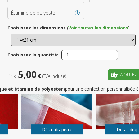
Étamine de polyester
Enregistrez
Choisissez les dimensions
(
Voir toutes les dimensions
):
votre pr
CRÉ
Choisissez la quantité:
5,00
AJOUTEZ 
Prix:
€
(TVA incluse)
que et étamine de polyester
(pour une confection personnalisée é
Détail drapeau
Détail dra