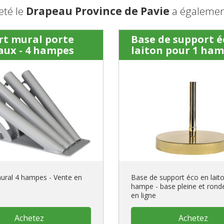
eté le
Drapeau Province de Pavie
a également
rt mural porte
Base de support é
aux - 4 hampes
laiton pour 1 ha
ural 4 hampes - Vente en
Base de support éco en lait
hampe - base pleine et rond
en ligne
Achetez
Achetez