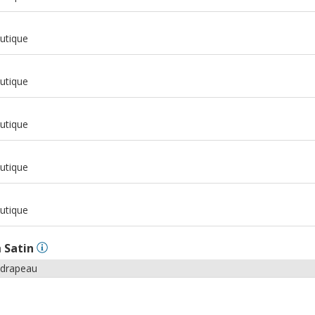
m
utique
m
utique
m
utique
m
utique
m
utique
n
Satin
 drapeau