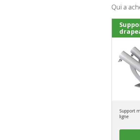
Qui a ach
Suppo
drape
Support m
ligne