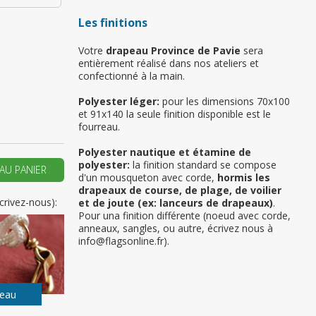
Les finitions
Votre
drapeau Province de Pavie
sera
 vous si il s’agit de
entièrement réalisé dans nos ateliers et
emière commande
confectionné à la main.
Polyester léger:
pour les dimensions 70x100
ER UN NOUVEAU COMPTE
et 91x140 la seule finition disponible est le
fourreau.
Polyester nautique et étamine de
polyester:
la finition standard se compose
AU PANIER
d'un mousqueton avec corde,
hormis les
drapeaux de course, de plage, de voilier
crivez-nous):
et de joute (ex: lanceurs de drapeaux)
.
Pour una finition différente (noeud avec corde,
anneaux, sangles, ou autre, écrivez nous à
info@flagsonline.fr).
peau