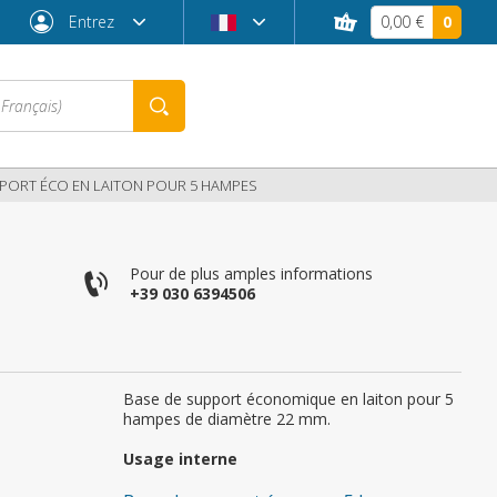
Entrez
0,00 €
0
PPORT ÉCO EN LAITON POUR 5 HAMPES
Pour de plus amples informations
+39 030 6394506
Base de support économique en laiton pour 5
hampes de diamètre 22 mm.
Mot de passe oublié ?
Usage interne