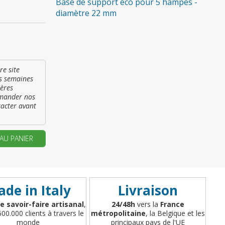
Base de support éco pour 5 hampes -
diamètre 22 mm
 vous si il s’agit de
emière commande
re site
es semaines
ER UN NOUVEAU COMPTE
ières
mmander nos
tacter avant
AU PANIER
de in Italy
Livraison
e savoir-faire artisanal
,
24/48h
vers la
France
500.000 clients à travers le
métropolitaine
, la Belgique et les
monde
principaux pays de l'UE