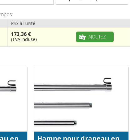
ampes:
Prix à l'unité
173,36 €
AJOUTEZ
(TVA incluse)
Hampe pour drapeau en fer chromé - diamètre 22 mm
Hampe pour drapeau en laiton chromé - diamètre 22 mm