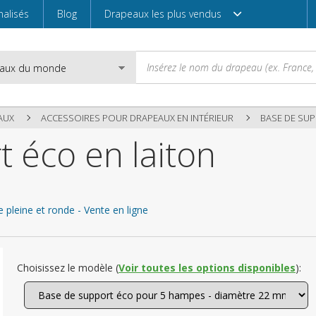
alisés
Blog
Drapeaux les plus vendus
AUX
ACCESSOIRES POUR DRAPEAUX EN INTÉRIEUR
BASE DE SU
 éco en laiton
Email
pleine et ronde - Vente en ligne
Mot de passe
Choisissez le modèle (
Voir toutes les options disponibles
):
Entrez