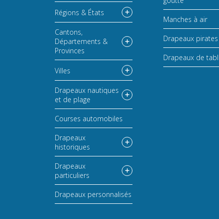
goutte
Régions & États
Manches à air
Cantons,
Drapeaux pirates
Départements &
Provinces
Drapeaux de tab
Villes
Drapeaux nautiques
et de plage
Courses automobiles
Drapeaux
historiques
Drapeaux
particuliers
Drapeaux personnalisés