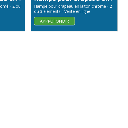
romé - 2 ou
Hampe pour drapeau en laiton chromé - 2
ou 3 éléments - Vente en ligne
APPROFONDIR