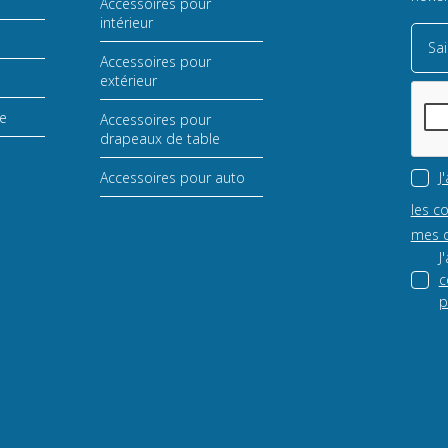
Accessoires pour
intérieur
Sai
Accessoires pour
extérieur
le
Accessoires pour
drapeaux de table
Accessoires pour auto
J
les c
mes d
J
c
p