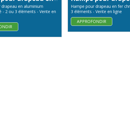
 drapeau en aluminium
Hampe pour drapeau en fer ch
 - 2 ou 3 éléments - Vente en
3 éléments - Vente en ligne
APPROFONDIR
ONDIR