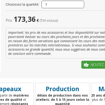
Choisissez la quantité:
173,36
Enregistrez
Prix:
€
(TVA incluse)
votre pr
Important: les prix de nos accessoires et leur disponibilité sur not
pourraient évoluer au cours des prochains jours et des prochain
CRÉ
en raison des fortes variations que connaissent les cours des mat
premières sur les marchés internationaux. Si vous souhaitez co
accessoires en grande quantité, nous vous suggérons de nous con
de conclure votre commande.
AJOUTEZ 
apeaux
Production
Ma
 partir de
matières
délais de production dans nos
25 ans d
es de qualité
et
ateliers: de 5 à 15 jours selon la
plus de 
èrement
résistants
quantité