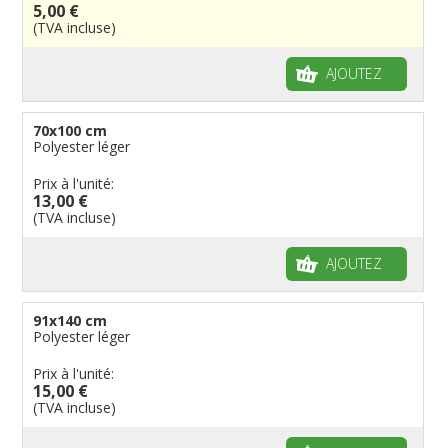
5,00 €
Fanions personnalisés
Régions reste du monde
Provinces néerlandaises
Drapeaux de courtoisie
Français
Drapeaux organisations internationales
(TVA incluse)
Drapeaux à voile et à goutte
Cantons suisses
Italiens
Drapeaux publicitaires
Manches à air
Provinces reste du monde
Reste du monde
Drapeaux groupes ethniques & nations non
AJOUTEZ
reconnues
Drapeaux pirates
Drapeaux de table
70x100 cm
Polyester léger
Prix à l'unité:
13,00 €
(TVA incluse)
AJOUTEZ
91x140 cm
Polyester léger
Prix à l'unité:
15,00 €
(TVA incluse)