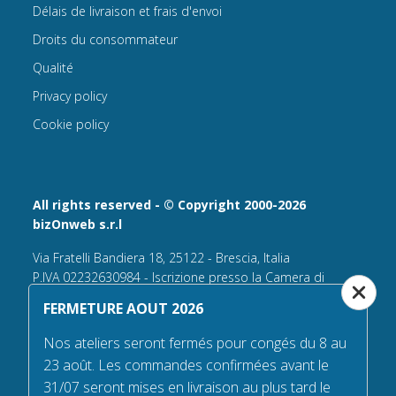
Délais de livraison et frais d'envoi
Droits du consommateur
Qualité
Privacy policy
Cookie policy
All rights reserved - © Copyright 2000-2026
bizOnweb s.r.l
Via Fratelli Bandiera 18, 25122 - Brescia, Italia
P.IVA 02232630984 - Iscrizione presso la Camera di
Commercio di Brescia,
FERMETURE AOUT 2026
n° REA 432569 Capitale sociale versato Euro 25.000,00.
Nos ateliers seront fermés pour congés du 8 au
Tel +39.030 6394506
23 août. Les commandes confirmées avant le
Email:
info@flagsonline.fr
31/07 seront mises en livraison au plus tard le
PEC
bizonweb@mailcertiﬁcatapec.it