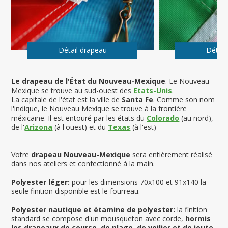
Détail drapeau
Détail
Le drapeau de l'État du Nouveau-Mexique
. Le Nouveau-
Mexique se trouve au sud-ouest des
Etats-Unis
.
La capitale de l'état est la ville de
Santa Fe
. Comme son nom
l'indique, le Nouveau Mexique se trouve à la frontière
méxicaine. Il est entouré par les états du
Colorado
(au nord),
de l'
Arizona
(à l'ouest) et du
Texas
(à l'est)
Votre
drapeau Nouveau-Mexique
sera entièrement réalisé
dans nos ateliers et confectionné à la main.
Polyester léger:
pour les dimensions 70x100 et 91x140 la
seule finition disponible est le fourreau.
Polyester nautique et étamine de polyester:
la finition
standard se compose d'un mousqueton avec corde,
hormis
les drapeaux de course, de plage, de voilier et de joute