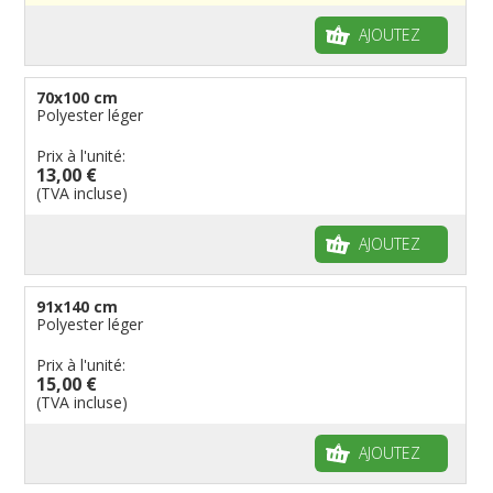
Manches à air
Provinces reste du monde
Reste du monde
Drapeaux groupes ethniques & nations non
AJOUTEZ
reconnues
Drapeaux pirates
Drapeaux de table
70x100 cm
Polyester léger
Prix à l'unité:
13,00 €
(TVA incluse)
AJOUTEZ
91x140 cm
Polyester léger
Prix à l'unité:
15,00 €
(TVA incluse)
AJOUTEZ