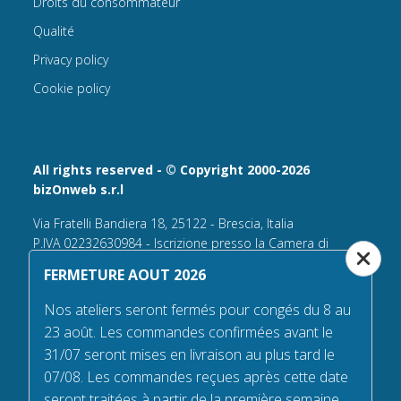
Droits du consommateur
Qualité
Privacy policy
Cookie policy
All rights reserved - © Copyright 2000-2026
bizOnweb s.r.l
Via Fratelli Bandiera 18, 25122 - Brescia, Italia
P.IVA 02232630984 - Iscrizione presso la Camera di
Commercio di Brescia,
FERMETURE AOUT 2026
n° REA 432569 Capitale sociale versato Euro 25.000,00.
Nos ateliers seront fermés pour congés du 8 au
Tel +39.030 6394506
23 août. Les commandes confirmées avant le
Email:
info@flagsonline.fr
31/07 seront mises en livraison au plus tard le
PEC
bizonweb@mailcertiﬁcatapec.it
07/08. Les commandes reçues après cette date
seront traitées à partir de la première semaine