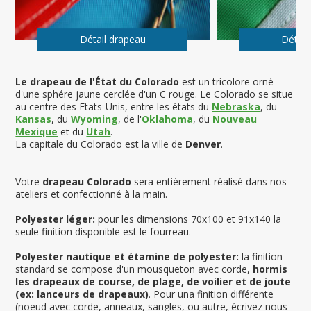
Détail drapeau
Détail
Le drapeau de l'État du Colorado
est un tricolore orné
d'une sphére jaune cerclée d'un C rouge. Le Colorado se situe
au centre des Etats-Unis, entre les états du
Nebraska
, du
Kansas
, du
Wyoming
, de l'
Oklahoma
, du
Nouveau
Mexique
et du
Utah
.
La capitale du Colorado est la ville de
Denver
.
Votre
drapeau Colorado
sera entièrement réalisé dans nos
ateliers et confectionné à la main.
Polyester léger:
pour les dimensions 70x100 et 91x140 la
seule finition disponible est le fourreau.
Polyester nautique et étamine de polyester:
la finition
standard se compose d'un mousqueton avec corde,
hormis
les drapeaux de course, de plage, de voilier et de joute
(ex: lanceurs de drapeaux)
. Pour una finition différente
(noeud avec corde, anneaux, sangles, ou autre, écrivez nous