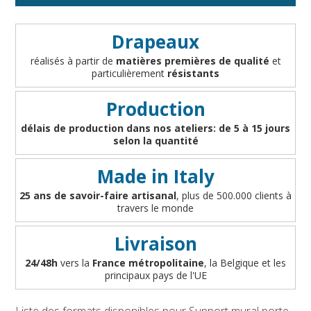
Accessoires pour extérieur
poids de votre commande et le mode de paiement choisi.
Conditions générales de vente en ligne
Accessoires pour drapeaux de table
art. 1 - Objet du contrat de vente
APPROFONDIR
Drapeaux
Accessoires pour auto
art. 2 - Informations pour le consommateur
réalisés à partir de
matières premières de qualité
et
art. 3 - Stipulation et validité du contrat de vente
particulièrement
résistants
art. 4 - Disponibilité des produits
Production
art. 5 - Délais de livraison, mode de livraison et
factures
délais de production dans nos ateliers: de 5 à 15 jours
art. 6 - Prix
selon la quantité
art. 7 - Demande de remboursement
Made in Italy
art. 8 - Garantie légale de conformité
art. 9 - Modes de paiement
25 ans de savoir-faire artisanal
, plus de 500.000 clients à
travers le monde
art. 10 - Responsabilité
art. 11 - Intégralité du contrat
Livraison
art. 12 - En cas de litige
24/48h
vers la
France métropolitaine
, la Belgique et les
art. 13 - Copyright
principaux pays de l'UE
art. 14 - Cookies
Liste des formats disponibles pour Support mural porte