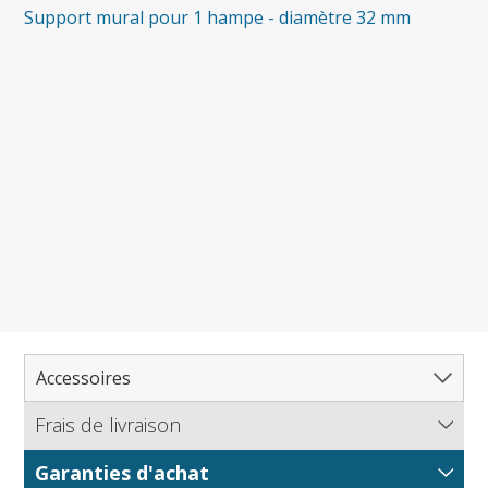
Support mural pour 1 hampe - diamètre 32 mm
Accessoires
Frais de livraison
Catalogue accessoires
Accessoires pour intérieur
Garanties d'achat
Flagsonline.fr calcule les frais d'envoi en se basant sur le