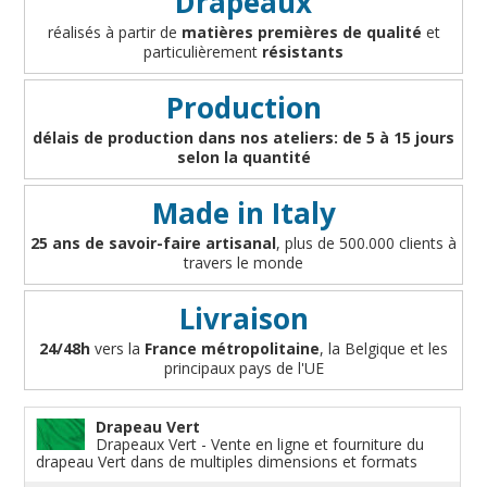
Drapeaux
APPROFONDIR
Drapeaux historiques
Océanie
Régions italiennes
Territoires britanniques d'outre mer
Villes espagnoles
Code maritime international
réalisés à partir de
matières premières de qualité
et
Drapeaux particuliers
Territoires canadiens
Provinces espagnoles
Villes italiennes
Grand pavois
Américains
particulièrement
résistants
Drapeaux personnalisés
Etats U.S.A.
Provinces italiennes
Villes reste du monde
Drapeaux de plage
Britanniques
Drapeaux diplomatiques
Production
Fanions personnalisés
Régions reste du monde
Provinces néerlandaises
Drapeaux de courtoisie
Français
Drapeaux organisations internationales
délais de production dans nos ateliers: de 5 à 15 jours
Drapeaux à voile et à goutte
Cantons suisses
Italiens
Drapeaux publicitaires
selon la quantité
Manches à air
Provinces reste du monde
Reste du monde
Drapeaux groupes ethniques & nations non
reconnues
Drapeaux pirates
Made in Italy
Drapeaux de table
25 ans de savoir-faire artisanal
, plus de 500.000 clients à
travers le monde
Livraison
24/48h
vers la
France métropolitaine
, la Belgique et les
principaux pays de l'UE
Drapeau Vert
Drapeaux Vert - Vente en ligne et fourniture du
drapeau Vert dans de multiples dimensions et formats