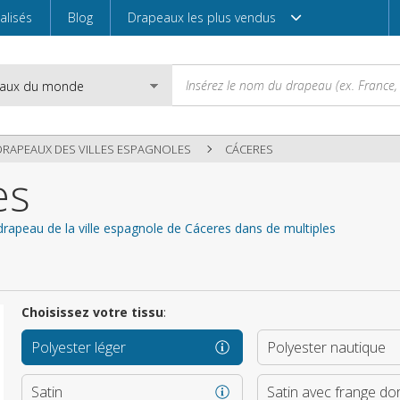
alisés
Blog
Drapeaux les plus vendus
DRAPEAUX DES VILLES ESPAGNOLES
CÁCERES
es
Email
drapeau de la ville espagnole de Cáceres dans de multiples
Mot de passe
Choisissez votre tissu
:
Polyester léger
Polyester nautique
Entrez
Satin
Satin avec frange do