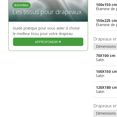
100x150 c
NOUVEAU
Étamine de 
Les tissus pour drapeaux
150x225 c
Étamine de 
Guide pratique pour vous aider à choisir
le meilleur tissu pour votre drapeau
Drapeaux e
APPROFONDIR
Dimensions
70X100 cm
Satin
100X150 c
Satin
120X180 c
Satin
Drapeaux e
Dimensions