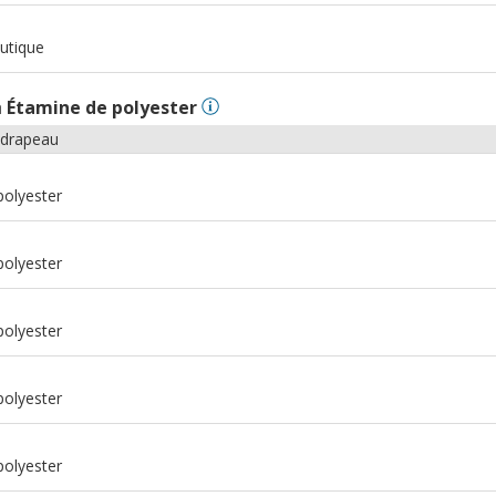
m
utique
n
Étamine de polyester
 drapeau
polyester
polyester
polyester
polyester
polyester