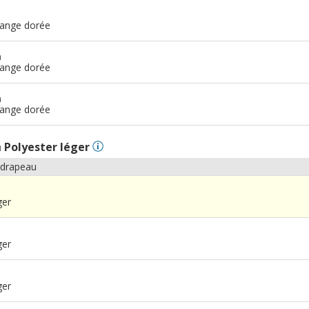
range dorée
m
range dorée
m
range dorée
n
Polyester léger
 drapeau
ger
ger
ger