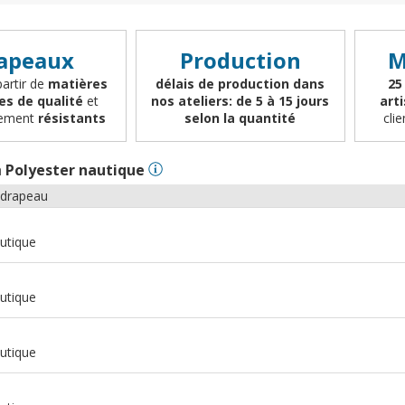
apeaux
Production
M
partir de
matières
délais de production dans
25
es de qualité
et
nos ateliers: de 5 à 15 jours
art
èrement
résistants
selon la quantité
cli
n
Polyester nautique
 drapeau
utique
utique
utique