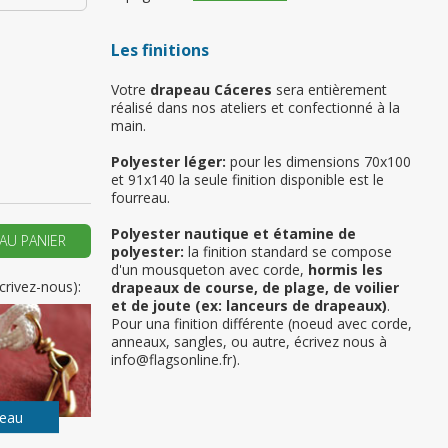
Les finitions
 vous si il s’agit de
Votre
drapeau Cáceres
sera entièrement
emière commande
réalisé dans nos ateliers et confectionné à la
main.
ER UN NOUVEAU COMPTE
Polyester léger:
pour les dimensions 70x100
et 91x140 la seule finition disponible est le
fourreau.
Polyester nautique et étamine de
AU PANIER
polyester:
la finition standard se compose
d'un mousqueton avec corde,
hormis les
crivez-nous):
drapeaux de course, de plage, de voilier
et de joute (ex: lanceurs de drapeaux)
.
Pour una finition différente (noeud avec corde,
anneaux, sangles, ou autre, écrivez nous à
info@flagsonline.fr).
peau