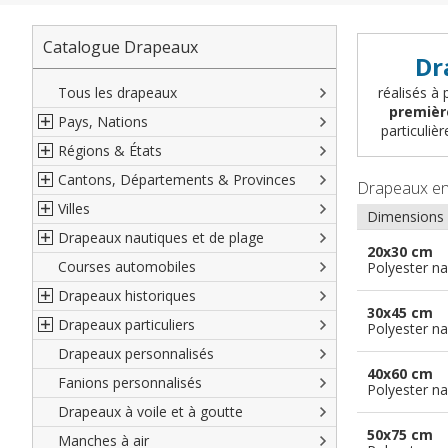
Catalogue Drapeaux
Dr
Tous les drapeaux
réalisés à 
premièr
Pays, Nations
particuli
Régions & États
Amérique du Nord
Cantons, Départements & Provinces
Amérique du Sud
Régions françaises
Drapeaux e
Villes
Europe
Régions allemandes
Départements français
Dimensions
Drapeaux nautiques et de plage
Afrique
Régions autrichiennes
DOM-TOM français
Villes françaises
20x30 cm
Courses automobiles
Asie
Régions espagnoles
Comtés anglais
Villes allemandes
Marines marchandes et militaires
Polyester na
Drapeaux historiques
Océanie
Régions italiennes
Territoires britanniques d'outre mer
Villes espagnoles
Code maritime international
30x45 cm
Drapeaux particuliers
Territoires canadiens
Provinces espagnoles
Villes italiennes
Grand pavois
Américains
Polyester na
Drapeaux personnalisés
Etats U.S.A.
Provinces italiennes
Villes reste du monde
Drapeaux de plage
Britanniques
Drapeaux diplomatiques
40x60 cm
Fanions personnalisés
Régions reste du monde
Provinces néerlandaises
Drapeaux de courtoisie
Français
Drapeaux organisations
Polyester na
internationales
Drapeaux à voile et à goutte
Cantons suisses
Italiens
Drapeaux publicitaires
50x75 cm
Manches à air
Provinces reste du monde
Reste du monde