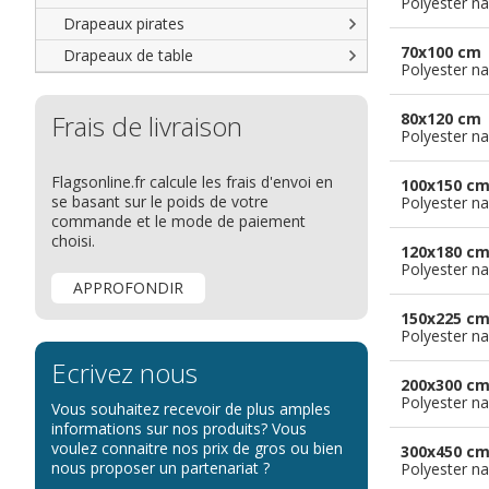
Polyester na
Drapeaux groupes ethniques &
nations non reconnues
Drapeaux pirates
70x100 cm
Drapeaux de table
Polyester na
Frais de livraison
80x120 cm
Polyester na
Flagsonline.fr calcule les frais d'envoi en
100x150 c
se basant sur le poids de votre
Polyester na
commande et le mode de paiement
choisi.
120x180 c
Polyester na
APPROFONDIR
150x225 c
Polyester na
Ecrivez nous
200x300 c
Polyester na
Vous souhaitez recevoir de plus amples
informations sur nos produits? Vous
voulez connaitre nos prix de gros ou bien
300x450 c
nous proposer un partenariat ?
Polyester na