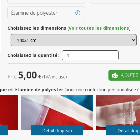
Étamine de polyester
Enregistrez
Choisissez les dimensions
(
Voir toutes les dimensions
):
votre pr
CRÉ
Choisissez la quantité:
5,00
AJOUTEZ 
Prix:
€
(TVA incluse)
que et étamine de polyester
(pour une confection personnalisée é
Détail drapeau
Détail dra