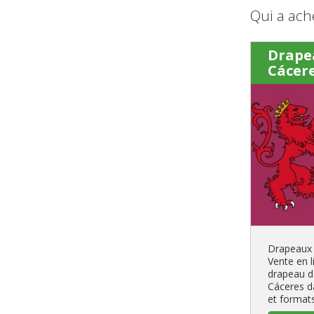
Qui a ach
Drape
Cácer
Drapeaux 
Vente en l
drapeau d
Cáceres d
et format