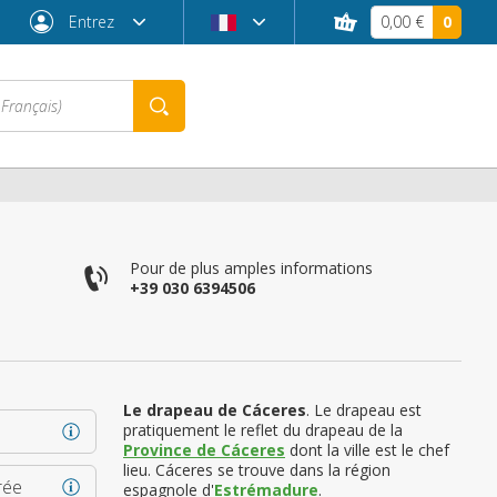
Entrez
0,00 €
0
Pour de plus amples informations
+39 030 6394506
Le drapeau de Cáceres
. Le drapeau est
pratiquement le reflet du drapeau de la
Mot de passe oublié ?
Province de Cáceres
dont la ville est le chef
lieu. Cáceres se trouve dans la région
rée
espagnole d'
Estrémadure
.