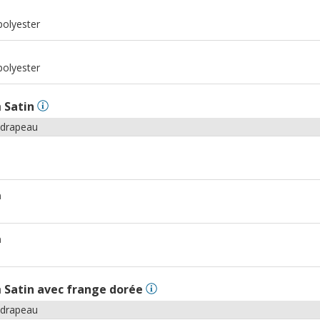
m
polyester
m
polyester
n
Satin
 drapeau
m
m
n
Satin avec frange dorée
 drapeau