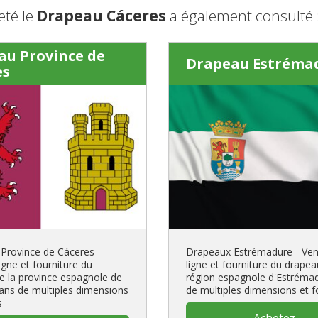
eté le
Drapeau Cáceres
a également consulté 
au Province de
Drapeau Estréma
es
Province de Cáceres -
Drapeaux Estrémadure - Ven
igne et fourniture du
ligne et fourniture du drapea
e la province espagnole de
région espagnole d'Estréma
ans de multiples dimensions
de multiples dimensions et 
s
Achetez