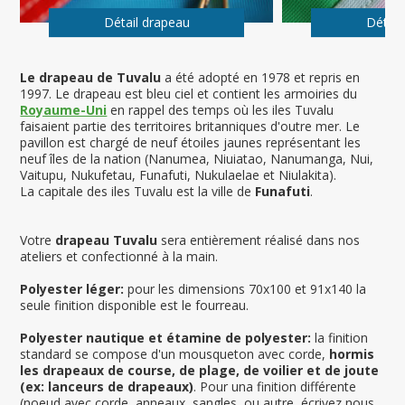
Détail drapeau
Détail
Le drapeau de Tuvalu
a été adopté en 1978 et repris en
1997. Le drapeau est bleu ciel et contient les armoiries du
Royaume-Uni
en rappel des temps où les iles Tuvalu
faisaient partie des territoires britanniques d'outre mer. Le
pavillon est chargé de neuf étoiles jaunes représentant les
neuf îles de la nation (Nanumea, Niuiatao, Nanumanga, Nui,
Vaitupu, Nukufetau, Funafuti, Nukulaelae et Niulakita).
La capitale des iles Tuvalu est la ville de
Funafuti
.
Votre
drapeau Tuvalu
sera entièrement réalisé dans nos
ateliers et confectionné à la main.
Polyester léger:
pour les dimensions 70x100 et 91x140 la
seule finition disponible est le fourreau.
Polyester nautique et étamine de polyester:
la finition
standard se compose d'un mousqueton avec corde,
hormis
les drapeaux de course, de plage, de voilier et de joute
(ex: lanceurs de drapeaux)
. Pour una finition différente
(noeud avec corde, anneaux, sangles, ou autre, écrivez nous