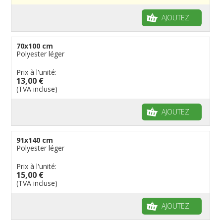
Drapeaux à voile et à goutte
Cantons suisses
Italiens
Drapeaux publicitaires
Manches à air
Provinces reste du monde
Reste du monde
Drapeaux groupes ethniques & nations non
AJOUTEZ
reconnues
Drapeaux pirates
Drapeaux de table
70x100 cm
Polyester léger
Prix à l'unité:
13,00 €
(TVA incluse)
AJOUTEZ
91x140 cm
Polyester léger
Prix à l'unité:
15,00 €
(TVA incluse)
AJOUTEZ