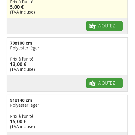
Prix à l'unité:
5,00 €
Fanions personnalisés
Régions reste du monde
Provinces néerlandaises
Drapeaux de courtoisie
Français
Drapeaux organisations internationales
(TVA incluse)
Drapeaux à voile et à goutte
Cantons suisses
Italiens
Drapeaux publicitaires
Manches à air
Provinces reste du monde
Reste du monde
Drapeaux groupes ethniques & nations non
AJOUTEZ
reconnues
Drapeaux pirates
Drapeaux de table
70x100 cm
Polyester léger
Prix à l'unité:
13,00 €
(TVA incluse)
AJOUTEZ
91x140 cm
Polyester léger
Prix à l'unité:
15,00 €
(TVA incluse)