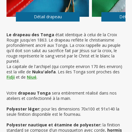
Détail drapeau
Détail
Le drapeau des Tonga
était identique à celui de la Croix
Rouge jusqu'en 1863. Le drapeau reflète le christianisme
profondément ancré aux Tonga. La croix rappelle au peuple
qu'il doit son salut au sacrifice fait par Jésus sur la croix, le
rouge représente le sang versé par le Christ et le blanc la
pureté.
La capitale de l'archipel (qui compte environ 170 iles environ)
est la ville de
Nuku'alofa
. Les iles Tonga sont proches des
Fidji
et de
Niué
.
Votre
drapeau Tonga
sera entièrement réalisé dans nos
ateliers et confectionné à la main.
Polyester léger:
pour les dimensions 70x100 et 91x140 la
seule finition disponible est le fourreau.
Polyester nautique et étamine de polyester:
la finition
standard se compose d'un mousqueton avec corde,
hormis