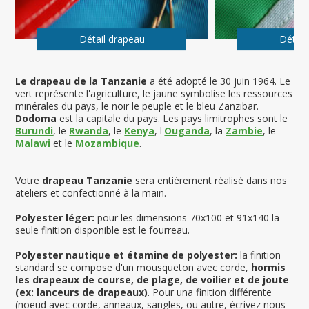
Détail drapeau
Détail
Le drapeau de la Tanzanie
a été adopté le 30 juin 1964. Le
vert représente l'agriculture, le jaune symbolise les ressources
minérales du pays, le noir le peuple et le bleu Zanzibar.
Dodoma
est la capitale du pays. Les pays limitrophes sont le
Burundi
, le
Rwanda
, le
Kenya
, l'
Ouganda
, la
Zambie
, le
Malawi
et le
Mozambique
.
Votre
drapeau Tanzanie
sera entièrement réalisé dans nos
ateliers et confectionné à la main.
Polyester léger:
pour les dimensions 70x100 et 91x140 la
seule finition disponible est le fourreau.
Polyester nautique et étamine de polyester:
la finition
standard se compose d'un mousqueton avec corde,
hormis
les drapeaux de course, de plage, de voilier et de joute
(ex: lanceurs de drapeaux)
. Pour una finition différente
(noeud avec corde, anneaux, sangles, ou autre, écrivez nous