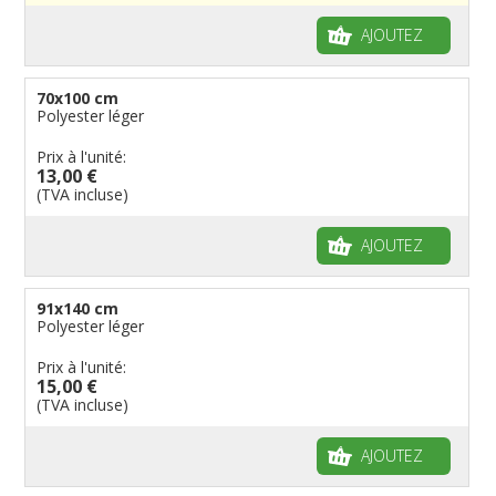
Manches à air
Provinces reste du monde
Reste du monde
Drapeaux groupes ethniques & nations non
AJOUTEZ
reconnues
Drapeaux pirates
Drapeaux de table
70x100 cm
Polyester léger
Prix à l'unité:
13,00 €
(TVA incluse)
AJOUTEZ
91x140 cm
Polyester léger
Prix à l'unité:
15,00 €
(TVA incluse)
AJOUTEZ