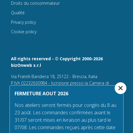
Droits du consommateur
Qualité
Privacy policy
Cookie policy
All rights reserved - © Copyright 2000-2026
bizOnweb s.r.l
Via Fratelli Bandiera 18, 25122 - Brescia, Italia
P.IVA 02232630984 - Iscrizione presso la Camera di
Commercio di Brescia,
FERMETURE AOUT 2026
n° REA 432569 Capitale sociale versato Euro 25.000,00.
Nos ateliers seront fermés pour congés du 8 au
Tel +39.030 6394506
23 août. Les commandes confirmées avant le
Email:
info@flagsonline.fr
31/07 seront mises en livraison au plus tard le
PEC
bizonweb@mailcertiﬁcatapec.it
07/08. Les commandes reçues après cette date