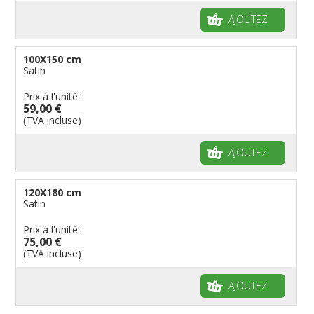
Manches à air
Provinces reste du monde
Reste du monde
Drapeaux groupes ethniques & nations non
AJOUTEZ
reconnues
Drapeaux pirates
Drapeaux de table
100X150 cm
Satin
Prix à l'unité:
59,00 €
(TVA incluse)
AJOUTEZ
120X180 cm
Satin
Prix à l'unité:
75,00 €
(TVA incluse)
AJOUTEZ