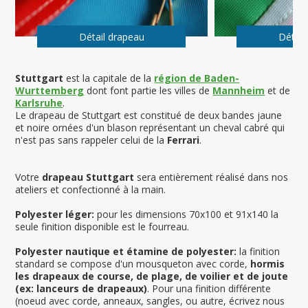
Détail drapeau
Détail
Stuttgart
est la capitale de la
région de Baden-
Wurttemberg
dont font partie les villes de
Mannheim
et de
Karlsruhe
.
Le drapeau de Stuttgart est constitué de deux bandes jaune
et noire ornées d'un blason représentant un cheval cabré qui
n'est pas sans rappeler celui de la
Ferrari
.
Votre
drapeau Stuttgart
sera entièrement réalisé dans nos
ateliers et confectionné à la main.
Polyester léger:
pour les dimensions 70x100 et 91x140 la
seule finition disponible est le fourreau.
Polyester nautique et étamine de polyester:
la finition
standard se compose d'un mousqueton avec corde,
hormis
les drapeaux de course, de plage, de voilier et de joute
(ex: lanceurs de drapeaux)
. Pour una finition différente
(noeud avec corde, anneaux, sangles, ou autre, écrivez nous