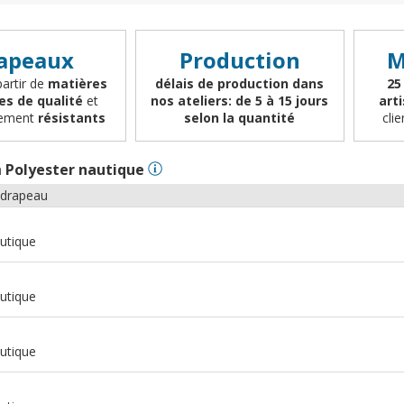
apeaux
Production
M
partir de
matières
délais de production dans
25
es de qualité
et
nos ateliers: de 5 à 15 jours
art
èrement
résistants
selon la quantité
cli
n
Polyester nautique
 drapeau
utique
utique
utique
m