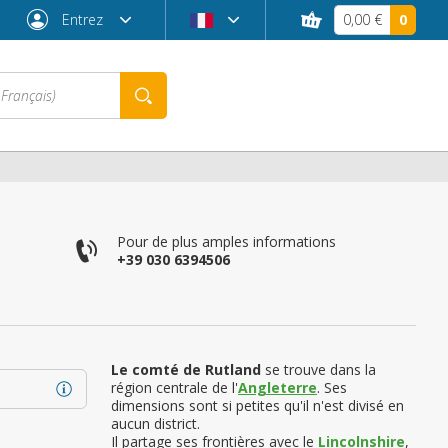
Entrez
0,00 €
0
Pour de plus amples informations
+39 030 6394506
Le comté de Rutland
se trouve dans la
région centrale de l'
Angleterre
. Ses
Mot de passe oublié ?
dimensions sont si petites qu'il n'est divisé en
aucun district.
Il partage ses frontières avec le
Lincolnshire
,