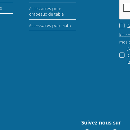
le
Accessoires pour
drapeaux de table
Accessoires pour auto
J
les c
mes d
J
c
p
Suivez nous sur