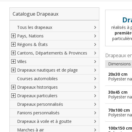
Catalogue Drapeaux
Dr
Tous les drapeaux
réalisés à 
premièr
Pays, Nations
particuli
Régions & États
Amérique du Nord
Cantons, Départements & Provinces
Amérique du Sud
Régions françaises
Drapeaux e
Villes
Europe
Régions allemandes
Départements français
Dimensions
Drapeaux nautiques et de plage
Afrique
Régions autrichiennes
DOM-TOM français
Villes françaises
20x30 cm
Courses automobiles
Asie
Régions espagnoles
Comtés anglais
Villes allemandes
Marines marchandes et militaires
Polyester na
Drapeaux historiques
Océanie
Régions italiennes
Territoires britanniques d'outre mer
Villes espagnoles
Code maritime international
30x45 cm
Drapeaux particuliers
Territoires canadiens
Provinces espagnoles
Villes italiennes
Grand pavois
Américains
Polyester na
Drapeaux personnalisés
Etats U.S.A.
Provinces italiennes
Villes reste du monde
Drapeaux de plage
Britanniques
Drapeaux diplomatiques
70x100 cm
Fanions personnalisés
Régions reste du monde
Provinces néerlandaises
Drapeaux de courtoisie
Français
Drapeaux organisations
Polyester na
internationales
Drapeaux à voile et à goutte
Cantons suisses
Italiens
Drapeaux publicitaires
100x150 c
Manches à air
Provinces reste du monde
Reste du monde