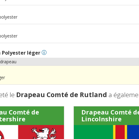
polyester
m
polyester
n
Polyester léger
 drapeau
ger
eté le
Drapeau Comté de Rutland
a égalemen
au Comté de
Drapeau Comté d
tershire
Lincolnshire