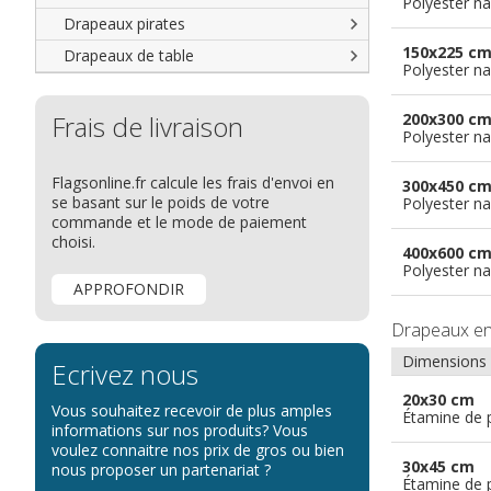
Polyester na
Drapeaux groupes ethniques &
nations non reconnues
Drapeaux pirates
150x225 c
Drapeaux de table
Polyester na
Frais de livraison
200x300 c
Polyester na
Flagsonline.fr calcule les frais d'envoi en
300x450 c
se basant sur le poids de votre
Polyester na
commande et le mode de paiement
choisi.
400x600 c
Polyester na
APPROFONDIR
Drapeaux e
Dimensions
Ecrivez nous
20x30 cm
Vous souhaitez recevoir de plus amples
Étamine de 
informations sur nos produits? Vous
voulez connaitre nos prix de gros ou bien
30x45 cm
nous proposer un partenariat ?
Étamine de 