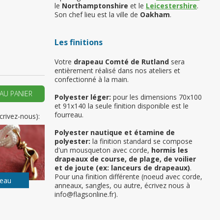
le
Northamptonshire
et le
Leicestershire
.
Son chef lieu est la ville de
Oakham
.
 vous si il s’agit de
Les finitions
emière commande
Votre
drapeau Comté de Rutland
sera
entièrement réalisé dans nos ateliers et
ER UN NOUVEAU COMPTE
confectionné à la main.
AU PANIER
Polyester léger:
pour les dimensions 70x100
et 91x140 la seule finition disponible est le
fourreau.
crivez-nous):
Polyester nautique et étamine de
polyester:
la finition standard se compose
d'un mousqueton avec corde,
hormis les
drapeaux de course, de plage, de voilier
et de joute (ex: lanceurs de drapeaux)
.
Pour una finition différente (noeud avec corde,
peau
anneaux, sangles, ou autre, écrivez nous à
info@flagsonline.fr).