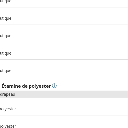
utique
m
utique
m
utique
m
utique
m
utique
n
Étamine de polyester
 drapeau
polyester
polyester