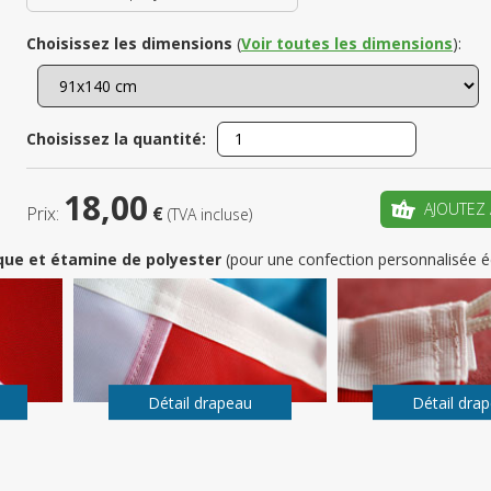
Choisissez les dimensions
(
Voir toutes les dimensions
):
Enregistrez
votre pr
Choisissez la quantité:
CRÉ
18,00
AJOUTEZ 
Prix:
€
(TVA incluse)
que et étamine de polyester
(pour une confection personnalisée é
Détail drapeau
Détail dra