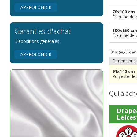
APPROFONDIR
70x100 cm
Étamine de 
Garanties d'achat
100x150 c
Étamine de 
Dispositions générales
Drapeaux e
APPROFONDIR
Dimensions
91x140 cm
Polyester lé
Qui a ach
Drape
Leices