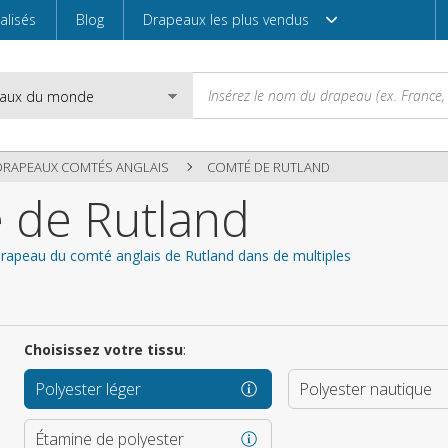
alisés
Blog
Drapeaux les plus vendus
DRAPEAUX COMTÉS ANGLAIS
COMTÉ DE RUTLAND
 de Rutland
Email
 drapeau du comté anglais de Rutland dans de multiples
Mot de passe
Choisissez votre tissu
:
Polyester léger
Polyester nautique
Entrez
Étamine de polyester