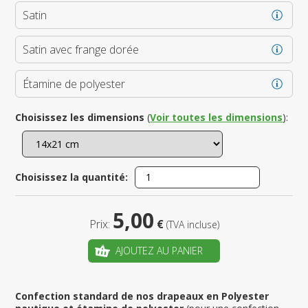
Satin
Satin avec frange dorée
Étamine de polyester
Choisissez les dimensions
(
Voir toutes les dimensions
):
Choisissez la quantité:
5,00
Prix:
€
(TVA incluse)
AJOUTEZ AU PANIER
Confection standard de nos drapeaux en Polyester