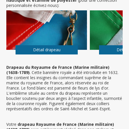
nautique et étamine de polyester
(pour une confection
personnalisée écrivez-nous):
Détail drapeau
Détail
Drapeau du Royaume de France (Marine militaire)
(1638-1789)
. Cette bannière royale a été introduite en 1632.
Elle contient les insignes du commandant suprême de la
marine du royaume de France, alors réservée au roi de
France. Le fond blanc est parsemé de fleurs de lys d'or.
L'emblème située au centre du drapeau représente un
bouclier soutenu par deux anges à l'aspect infantile, surmonté
de la couronne royale. Figurent également deux colliers
représentatifs des ordres de Saint-Michel et Saint-Esprit.
Votre
drapeau Royaume de France (Marine militaire)