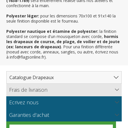
(1638-1789)
sera entièrement réalisé dans nos ateliers et
confectionné à la main.
Polyester léger:
pour les dimensions 70x100 et 91x140 la
seule finition disponible est le fourreau.
Polyester nautique et étamine de polyester:
la finition
standard se compose d'un mousqueton avec corde,
hormis
les drapeaux de course, de plage, de voilier et de joute
(ex: lanceurs de drapeaux)
. Pour una finition différente
(noeud avec corde, anneaux, sangles, ou autre, écrivez nous
à info@flagsonline.fr).
Catalogue Drapeaux
Frais de livraison
Tous les drapeaux
Pays, Nations
Ecrivez nous
Flagsonline.fr calcule les frais d'envoi en se basant sur le
Régions & États
Amérique du Nord
poids de votre commande et le mode de paiement choisi.
NOUVEAU
Vous souhaitez recevoir de plus amples informations sur
Les tissus pour drapeaux
Garanties d'achat
Cantons, Départements & Provinces
Amérique du Sud
Régions françaises
nos produits? Vous voulez connaitre nos prix de gros ou
APPROFONDIR
bien nous proposer un partenariat ?
Dispositions générales
Villes
Europe
Régions allemandes
Départements français