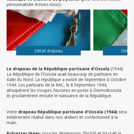
personnalisée écrivez-nous):
Détail drapeau
Détail
Le drapeau de la République partisane d'Ossola
(1944).
La République de l'Ossola avait beaucoup de partisans en
Italie du Nord. La république a existé de Septembre à Octobre
1944. Les partisans de la RAC, le 8 Septembre 1944,
attaquèrent les troupes fascistes en poste à Domodossola.
Ils proclamèrent ensuite le naissance de la République.
Votre
drapeau République partisane d'Ossola (1944)
sera
entièrement réalisé dans nos ateliers et confectionné à la
main.
Polyester léger:
pour les dimensions 70x100 et 91x140 la