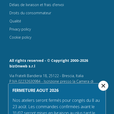
Délais de livraison et frais d'envoi
Droits du consommateur
Qualité
Privacy policy
Cookie policy
All rights reserved - © Copyright 2000-2026
bizOnweb s.r.l
Via Fratelli Bandiera 18, 25122 - Brescia, Italia
P.IVA 02232630984 - Iscrizione presso la Camera di
Commercio di Brescia,
FERMETURE AOUT 2026
n° REA 432569 Capitale sociale versato Euro 25.000,00.
Nos ateliers seront fermés pour congés du 8 au
Tel +39.030 6394506
23 août. Les commandes confirmées avant le
Email:
info@flagsonline.fr
31/07 seront mises en livraison au plus tard le
PEC
bizonweb@mailcertiﬁcatapec.it