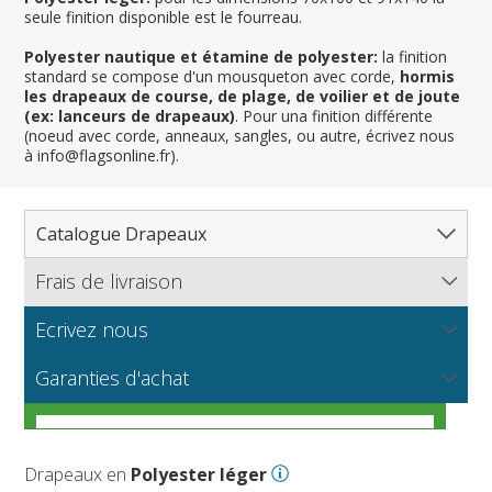
seule finition disponible est le fourreau.
Polyester nautique et étamine de polyester:
la finition
standard se compose d'un mousqueton avec corde,
hormis
les drapeaux de course, de plage, de voilier et de joute
(ex: lanceurs de drapeaux)
. Pour una finition différente
(noeud avec corde, anneaux, sangles, ou autre, écrivez nous
à info@flagsonline.fr).
Catalogue Drapeaux
Frais de livraison
Tous les drapeaux
Pays, Nations
Ecrivez nous
Flagsonline.fr calcule les frais d'envoi en se basant sur le
Régions & États
Amérique du Nord
poids de votre commande et le mode de paiement choisi.
NOUVEAU
Vous souhaitez recevoir de plus amples informations sur
Les tissus pour drapeaux
Garanties d'achat
Cantons, Départements & Provinces
Amérique du Sud
Régions françaises
nos produits? Vous voulez connaitre nos prix de gros ou
APPROFONDIR
bien nous proposer un partenariat ?
Dispositions générales
Villes
Europe
Régions allemandes
Départements français
Guide pratique pour vous aider à choisir le meilleur
Drapeaux nautiques et de plage
Afrique
Régions autrichiennes
DOM-TOM français
Villes françaises
APPROFONDIR
APPROFONDIR
tissu pour votre drapeau
Drapeaux en
Polyester léger
Courses automobiles
Asie
Régions espagnoles
Comtés anglais
Villes allemandes
Marines marchandes et militaires