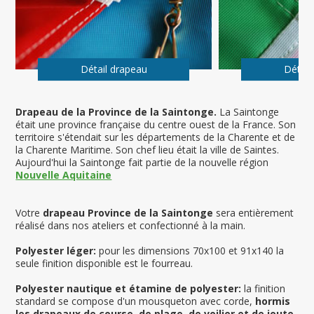
Détail drapeau
Détail
Drapeau de la Province de la Saintonge.
La Saintonge
était une province française du centre ouest de la France. Son
territoire s'étendait sur les départements de la Charente et de
la Charente Maritime. Son chef lieu était la ville de Saintes.
Aujourd'hui la Saintonge fait partie de la nouvelle région
Nouvelle Aquitaine
Votre
drapeau Province de la Saintonge
sera entièrement
réalisé dans nos ateliers et confectionné à la main.
Polyester léger:
pour les dimensions 70x100 et 91x140 la
seule finition disponible est le fourreau.
Polyester nautique et étamine de polyester:
la finition
standard se compose d'un mousqueton avec corde,
hormis
les drapeaux de course, de plage, de voilier et de joute