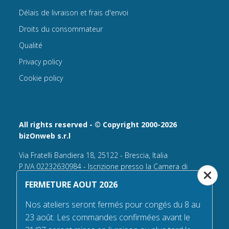
Délais de livraison et frais d'envoi
Droits du consommateur
Qualité
Privacy policy
Cookie policy
All rights reserved - © Copyright 2000-2026
bizOnweb s.r.l
Via Fratelli Bandiera 18, 25122 - Brescia, Italia
P.IVA 02232630984 - Iscrizione presso la Camera di
Commercio di Brescia,
FERMETURE AOUT 2026
n° REA 432569 Capitale sociale versato Euro 25.000,00.
Nos ateliers seront fermés pour congés du 8 au
Tel +39.030 6394506
23 août. Les commandes confirmées avant le
Email:
info@flagsonline.fr