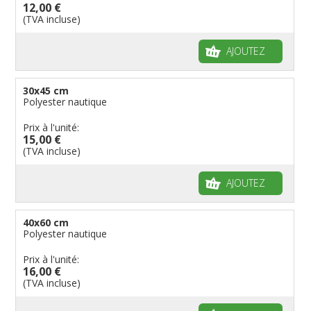
12,00 €
Fanions personnalisés
Régions reste du monde
Provinces néerlandaises
Drapeaux de courtoisie
Français
Drapeaux organisations internationales
(TVA incluse)
Drapeaux à voile et à goutte
Cantons suisses
Italiens
Drapeaux publicitaires
Manches à air
Provinces reste du monde
Reste du monde
Drapeaux groupes ethniques & nations non
AJOUTEZ
reconnues
Drapeaux pirates
Drapeaux de table
30x45 cm
Polyester nautique
Prix à l'unité:
15,00 €
(TVA incluse)
AJOUTEZ
40x60 cm
Polyester nautique
Prix à l'unité:
16,00 €
(TVA incluse)