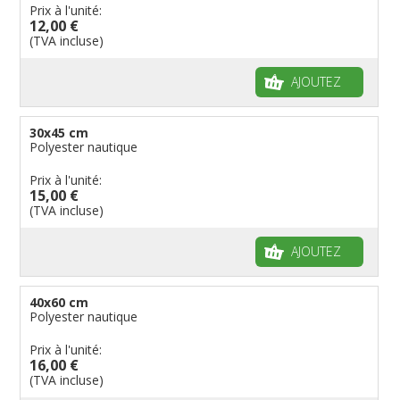
Drapeaux personnalisés
Etats U.S.A.
Provinces italiennes
Villes reste du monde
Drapeaux de plage
Britanniques
Drapeaux diplomatiques
Prix à l'unité:
12,00 €
Fanions personnalisés
Régions reste du monde
Provinces néerlandaises
Drapeaux de courtoisie
Français
Drapeaux organisations internationales
(TVA incluse)
Drapeaux à voile et à goutte
Cantons suisses
Italiens
Drapeaux publicitaires
Manches à air
Provinces reste du monde
Reste du monde
Drapeaux groupes ethniques & nations non
AJOUTEZ
reconnues
Drapeaux pirates
Drapeaux de table
30x45 cm
Polyester nautique
Prix à l'unité:
15,00 €
(TVA incluse)
AJOUTEZ
40x60 cm
Polyester nautique
Prix à l'unité:
16,00 €
(TVA incluse)