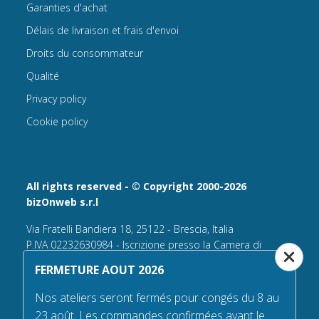
Garanties d'achat
Délais de livraison et frais d'envoi
Droits du consommateur
Qualité
Privacy policy
Cookie policy
All rights reserved - © Copyright 2000-2026
bizOnweb s.r.l
Via Fratelli Bandiera 18, 25122 - Brescia, Italia
P.IVA 02232630984 - Iscrizione presso la Camera di
Commercio di Brescia,
FERMETURE AOUT 2026
n° REA 432569 Capitale sociale versato Euro 25.000,00.
Nos ateliers seront fermés pour congés du 8 au
Tel +39.030 6394506
23 août. Les commandes confirmées avant le
Email:
info@flagsonline.fr