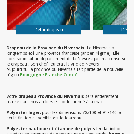
Détail drapeau
Détail
Drapeau de la Province d
u Nivernais.
Le Nivernais a
longtemps été une province française (ancien régime). Elle
correspondait au département de la Nièvre (qui en a conservé
le drapeau). Son chef lieu était la ville de Nevers
Aujourd'hui la province du Nivernais fait partie de la nouvelle
région
Bourgogne Franche Comté
Votre
drapeau Province du Nivernais
sera entièrement
réalisé dans nos ateliers et confectionné à la main.
Polyester léger:
pour les dimensions 70x100 et 91x140 la
seule finition disponible est le fourreau.
Polyester nautique et étamine de polyester:
la finition
standard se compose d'un mousqueton avec corde,
hormis