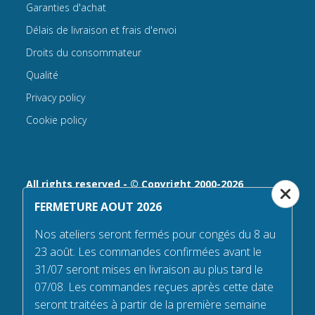
Garanties d'achat
Délais de livraison et frais d'envoi
Droits du consommateur
Qualité
Privacy policy
Cookie policy
All rights reserved - © Copyright 2000-2026
bizOnweb s.r.l
FERMETURE AOUT 2026
Via Fratelli Bandiera 18, 25122 - Brescia, Italia
Nos ateliers seront fermés pour congés du 8 au
P.IVA 02232630984 - Iscrizione presso la Camera di
23 août. Les commandes confirmées avant le
Commercio di Brescia,
31/07 seront mises en livraison au plus tard le
n° REA 432569 Capitale sociale versato Euro 25.000,00.
07/08. Les commandes reçues après cette date
Tel +39.030 6394506
seront traitées à partir de la première semaine
Email:
info@flagsonline.fr