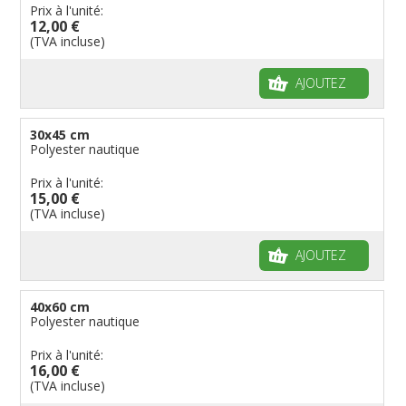
Drapeaux personnalisés
Etats U.S.A.
Provinces italiennes
Villes reste du monde
Drapeaux de plage
Britanniques
Drapeaux diplomatiques
Prix à l'unité:
12,00 €
Fanions personnalisés
Régions reste du monde
Provinces néerlandaises
Drapeaux de courtoisie
Français
Drapeaux organisations internationales
(TVA incluse)
Drapeaux à voile et à goutte
Cantons suisses
Italiens
Drapeaux publicitaires
Manches à air
Provinces reste du monde
Reste du monde
Drapeaux groupes ethniques & nations non
AJOUTEZ
reconnues
Drapeaux pirates
Drapeaux de table
30x45 cm
Polyester nautique
Prix à l'unité:
15,00 €
(TVA incluse)
AJOUTEZ
40x60 cm
Polyester nautique
Prix à l'unité:
16,00 €
(TVA incluse)