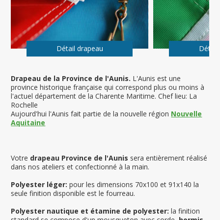
Détail drapeau
Détail
Drapeau de la Province de l'Aunis
.
L'Aunis
est une
province historique française qui correspond plus ou moins à
l'actuel département de la Charente Maritime. Chef lieu: La
Rochelle
Aujourd'hui l'Aunis fait partie de la nouvelle région
Nouvelle
Aquitaine
Votre
drapeau Province de l'Aunis
sera entièrement réalisé
dans nos ateliers et confectionné à la main.
Polyester léger:
pour les dimensions 70x100 et 91x140 la
seule finition disponible est le fourreau.
Polyester nautique et étamine de polyester:
la finition
standard se compose d'un mousqueton avec corde,
hormis