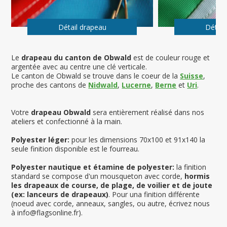
Détail drapeau
Détail
Le
drapeau du canton de Obwald
est de couleur rouge et
argentée avec au centre une clé verticale.
Le canton de Obwald
se trouve dans le coeur de la
Suisse
,
proche des cantons de
Nidwald
,
Lucerne
,
Berne
et
Uri
.
Votre
drapeau Obwald
sera entièrement réalisé dans nos
ateliers et confectionné à la main.
Polyester léger:
pour les dimensions 70x100 et 91x140 la
seule finition disponible est le fourreau.
Polyester nautique et étamine de polyester:
la finition
standard se compose d'un mousqueton avec corde,
hormis
les drapeaux de course, de plage, de voilier et de joute
(ex: lanceurs de drapeaux)
. Pour una finition différente
(noeud avec corde, anneaux, sangles, ou autre, écrivez nous
à info@flagsonline.fr).