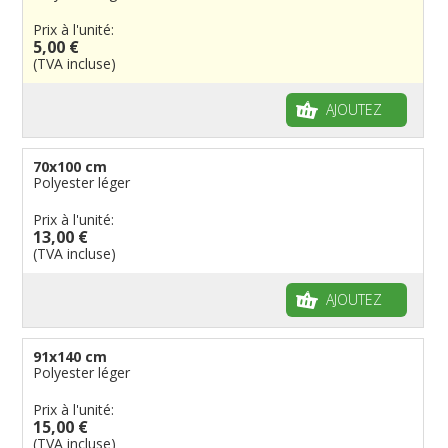
Drapeaux personnalisés
Etats U.S.A.
Provinces italiennes
Villes reste du monde
Drapeaux de plage
Britanniques
Drapeaux diplomatiques
Prix à l'unité:
5,00 €
Fanions personnalisés
Régions reste du monde
Provinces néerlandaises
Drapeaux de courtoisie
Français
Drapeaux organisations internationales
(TVA incluse)
Drapeaux à voile et à goutte
Cantons suisses
Italiens
Drapeaux publicitaires
Manches à air
Provinces reste du monde
Reste du monde
Drapeaux groupes ethniques & nations non
AJOUTEZ
reconnues
Drapeaux pirates
Drapeaux de table
70x100 cm
Polyester léger
Prix à l'unité:
13,00 €
(TVA incluse)
AJOUTEZ
91x140 cm
Polyester léger
Prix à l'unité:
15,00 €
(TVA incluse)