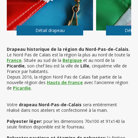
Détail drapeau
Détail
Drapeau historique de la région du Nord-Pas-de-Calais.
Le Nord Pas de Calais est la région la plus au nord de toute la
France
. Située au sud de la
Belgique
et au nord de la
Picardie
, son chef lieu est la ville de
Lille
, cinquième ville de
France par habitants.
Depuis 2016, la région Nord Pas de Calais fait partie de la
nouvelle région des
Hauts de France
avec l'ancienne région
de
Picardie
.
Votre
drapeau Nord-Pas-de-Calais
sera entièrement
réalisé dans nos ateliers et confectionné à la main.
Polyester léger:
pour les dimensions 70x100 et 91x140 la
seule finition disponible est le fourreau.
Polyester nautique et étamine de polyester:
la finition