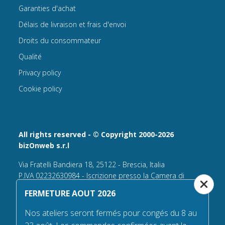
Garanties d'achat
Délais de livraison et frais d'envoi
Droits du consommateur
Qualité
Privacy policy
Cookie policy
All rights reserved - © Copyright 2000-2026
bizOnweb s.r.l
Via Fratelli Bandiera 18, 25122 - Brescia, Italia
P.IVA 02232630984 - Iscrizione presso la Camera di
Commercio di Brescia,
FERMETURE AOUT 2026
n° REA 432569 Capitale sociale versato Euro 25.000,00.
Nos ateliers seront fermés pour congés du 8 au
Tel +39.030 6394506