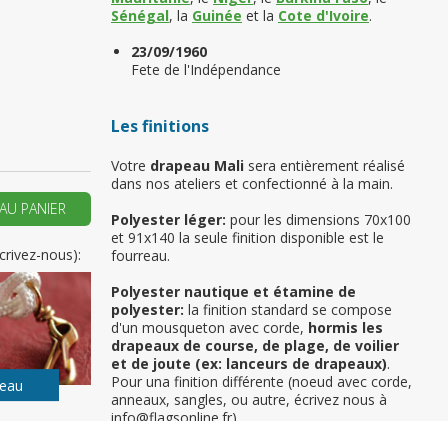
Sénégal
, la
Guinée
et la
Cote d'Ivoire
.
23/09/1960
Fete de l'Indépendance
 vous si il s’agit de
emière commande
Les finitions
ER UN NOUVEAU COMPTE
Votre
drapeau Mali
sera entièrement réalisé
dans nos ateliers et confectionné à la main.
AU PANIER
Polyester léger:
pour les dimensions 70x100
et 91x140 la seule finition disponible est le
crivez-nous):
fourreau.
Polyester nautique et étamine de
polyester:
la finition standard se compose
d'un mousqueton avec corde,
hormis les
drapeaux de course, de plage, de voilier
et de joute (ex: lanceurs de drapeaux)
.
Pour una finition différente (noeud avec corde,
peau
anneaux, sangles, ou autre, écrivez nous à
info@flagsonline.fr).