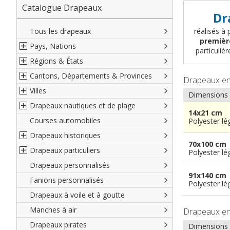
Catalogue Drapeaux
Dr
Tous les drapeaux
réalisés à 
premièr
Pays, Nations
particuli
Régions & États
Amérique du Nord
Cantons, Départements & Provinces
Amérique du Sud
Régions françaises
Drapeaux e
Villes
Europe
Régions allemandes
Départements français
Dimensions
Drapeaux nautiques et de plage
Afrique
Régions autrichiennes
DOM-TOM français
Villes françaises
14x21 cm
Courses automobiles
Asie
Régions espagnoles
Comtés anglais
Villes allemandes
Marines marchandes et militaires
Polyester lé
Drapeaux historiques
Océanie
Régions italiennes
Territoires britanniques d'outre mer
Villes espagnoles
Code maritime international
70x100 cm
Drapeaux particuliers
Territoires canadiens
Provinces espagnoles
Villes italiennes
Grand pavois
Américains
Polyester lé
Drapeaux personnalisés
Etats U.S.A.
Provinces italiennes
Villes reste du monde
Drapeaux de plage
Britanniques
Drapeaux diplomatiques
91x140 cm
Fanions personnalisés
Régions reste du monde
Provinces néerlandaises
Drapeaux de courtoisie
Français
Drapeaux organisations
Polyester lé
internationales
Drapeaux à voile et à goutte
Cantons suisses
Italiens
Drapeaux publicitaires
Manches à air
Provinces reste du monde
Reste du monde
Drapeaux e
Drapeaux groupes ethniques &
nations non reconnues
Drapeaux pirates
Dimensions