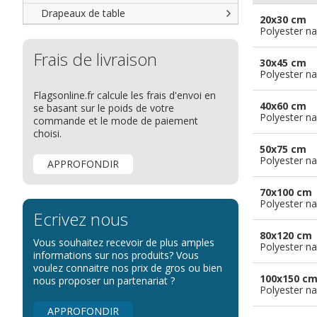
Drapeaux de table
20x30 cm
Polyester na
Frais de livraison
30x45 cm
Polyester na
Flagsonline.fr calcule les frais d'envoi en
40x60 cm
se basant sur le poids de votre
Polyester na
commande et le mode de paiement
choisi.
50x75 cm
Polyester na
APPROFONDIR
70x100 cm
Polyester na
Ecrivez nous
80x120 cm
Vous souhaitez recevoir de plus amples
Polyester na
informations sur nos produits? Vous
voulez connaitre nos prix de gros ou bien
100x150 c
nous proposer un partenariat ?
Polyester na
APPROFONDIR