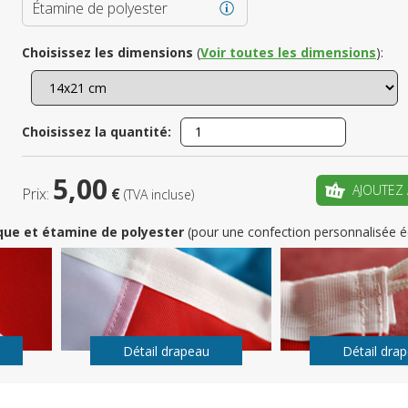
Étamine de polyester
Choisissez les dimensions
(
Voir toutes les dimensions
):
Enregistrez
votre pr
Choisissez la quantité:
CRÉ
5,00
AJOUTEZ 
Prix:
€
(TVA incluse)
que et étamine de polyester
(pour une confection personnalisée é
Détail drapeau
Détail dra