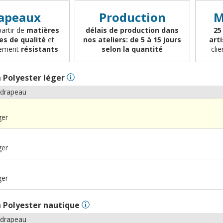
apeaux
Production
M
partir de
matières
délais de production dans
25
es de qualité
et
nos ateliers: de 5 à 15 jours
art
èrement
résistants
selon la quantité
cli
n
Polyester léger
 drapeau
ger
ger
ger
n
Polyester nautique
 drapeau