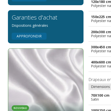
120x180 c
Polyester na
Garanties d'achat
150x225 c
Polyester na
Dispositions générales
200x300 c
Polyester na
APPROFONDIR
300x450 c
Polyester na
400x600 c
Polyester na
Drapeaux e
Dimensions
70X100 cm
Satin
NOUVEAU
100X150 c