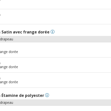
m
n
Satin avec frange dorée
 drapeau
range dorée
m
range dorée
m
range dorée
n
Étamine de polyester
 drapeau