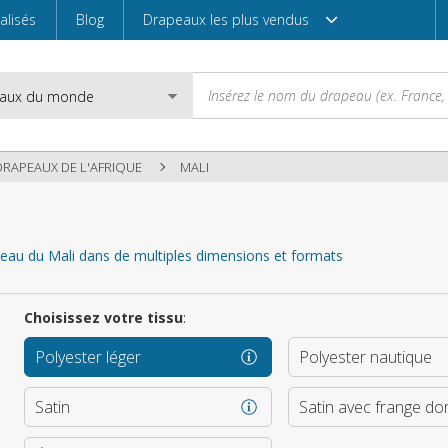
alisés
Blog
Drapeaux les plus vendus
DRAPEAUX DE L'AFRIQUE
MALI
Email
apeau du Mali dans de multiples dimensions et formats
Mot de passe
Choisissez votre tissu
:
Polyester léger
Polyester nautique
Entrez
Satin
Satin avec frange do