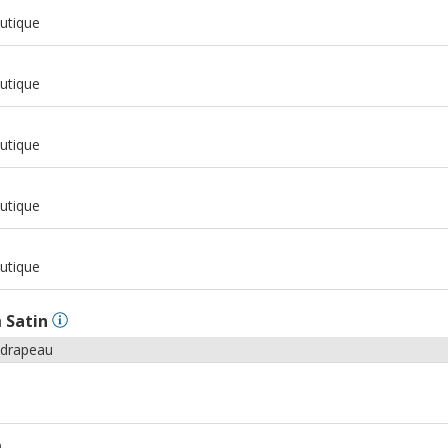
m
utique
m
utique
m
utique
m
utique
m
utique
n
Satin
 drapeau
m