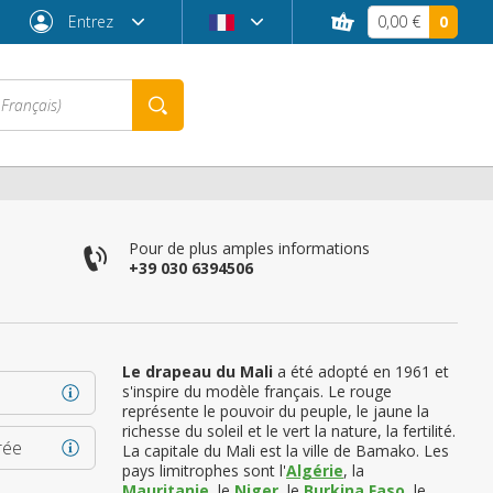
Entrez
0,00 €
0
Pour de plus amples informations
+39 030 6394506
Le drapeau du Mali
a été adopté en 1961 et
s'inspire du modèle français. Le rouge
représente le pouvoir du peuple, le jaune la
richesse du soleil et le vert la nature, la fertilité.
Mot de passe oublié ?
rée
La capitale du Mali est la ville de Bamako. Les
pays limitrophes sont l'
Algérie
, la
Mauritanie
, le
Niger
, le
Burkina Faso
, le