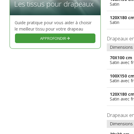
Les tissus pour drapeaux
Satin
120X180 c
Satin
Guide pratique pour vous aider à choisir
le meilleur tissu pour votre drapeau
Drapeaux e
APPROFONDIR
Dimensions
70X100 cm
Satin avec f
100X150 c
Satin avec f
120X180 c
Satin avec f
Drapeaux e
Dimensions