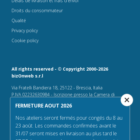
Délais de livraison et frais d'envoi
Droits du consommateur
Qualité
Privacy policy
Cookie policy
All rights reserved - © Copyright 2000-2026
bizOnweb s.r.l
Via Fratelli Bandiera 18, 25122 - Brescia, Italia
P.IVA 02232630984 - Iscrizione presso la Camera di
Commercio di Brescia,
FERMETURE AOUT 2026
n° REA 432569 Capitale sociale versato Euro 25.000,00.
Nos ateliers seront fermés pour congés du 8 au
Tel +39.030 6394506
23 août. Les commandes confirmées avant le
Email:
info@flagsonline.fr
31/07 seront mises en livraison au plus tard le
PEC
bizonweb@mailcertiﬁcatapec.it