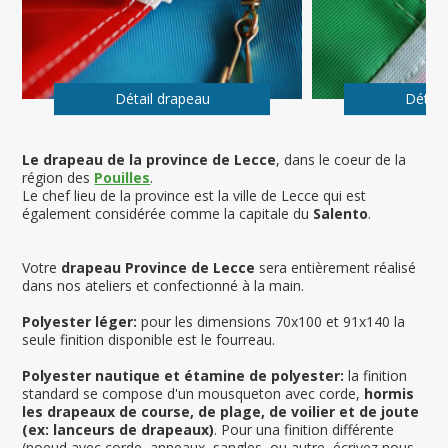
Détail drapeau
Détail
Le drapeau de la province de Lecce
, dans le coeur de la
région des
Pouilles
.
Le chef lieu de la province est la ville de Lecce qui est
également considérée comme la capitale du
Salento
.
Votre
drapeau Province de Lecce
sera entièrement réalisé
dans nos ateliers et confectionné à la main.
Polyester léger:
pour les dimensions 70x100 et 91x140 la
seule finition disponible est le fourreau.
Polyester nautique et étamine de polyester:
la finition
standard se compose d'un mousqueton avec corde,
hormis
les drapeaux de course, de plage, de voilier et de joute
(ex: lanceurs de drapeaux)
. Pour una finition différente
(noeud avec corde, anneaux, sangles, ou autre, écrivez nous