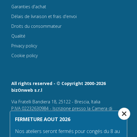
Garanties d'achat
Délais de livraison et frais d'envoi
Droits du consommateur
Qualité
Privacy policy
Cookie policy
All rights reserved - © Copyright 2000-2026
bizOnweb s.r.l
Via Fratelli Bandiera 18, 25122 - Brescia, Italia
P.IVA 02232630984 - Iscrizione presso la Camera di
Commercio di Brescia,
FERMETURE AOUT 2026
n° REA 432569 Capitale sociale versato Euro 25.000,00.
Nos ateliers seront fermés pour congés du 8 au
Tel +39.030 6394506