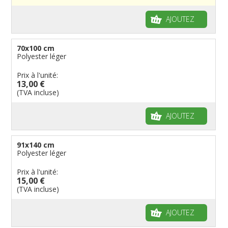
Drapeaux à voile et à goutte
Cantons suisses
Italiens
Drapeaux publicitaires
Manches à air
Provinces reste du monde
Reste du monde
Drapeaux groupes ethniques & nations non
AJOUTEZ
reconnues
Drapeaux pirates
Drapeaux de table
70x100 cm
Polyester léger
Prix à l'unité:
13,00 €
(TVA incluse)
AJOUTEZ
91x140 cm
Polyester léger
Prix à l'unité:
15,00 €
(TVA incluse)
AJOUTEZ