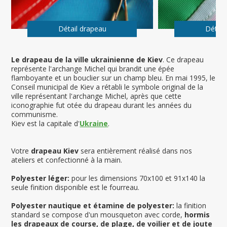
Détail drapeau
Détail
Le drapeau de la ville ukrainienne de Kiev
. Ce drapeau
représente l'archange Michel qui brandit une épée
flamboyante et un bouclier sur un champ bleu. En mai 1995, le
Conseil municipal de Kiev a rétabli le symbole original de la
ville représentant l'archange Michel, après que cette
iconographie fut otée du drapeau durant les années du
communisme.
Kiev est la capitale d'
Ukraine
.
Votre
drapeau Kiev
sera entièrement réalisé dans nos
ateliers et confectionné à la main.
Polyester léger:
pour les dimensions 70x100 et 91x140 la
seule finition disponible est le fourreau.
Polyester nautique et étamine de polyester:
la finition
standard se compose d'un mousqueton avec corde,
hormis
les drapeaux de course, de plage, de voilier et de joute