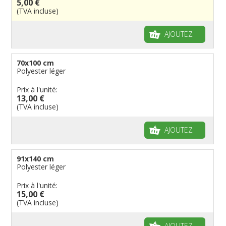
5,00 €
Fanions personnalisés
Régions reste du monde
Provinces néerlandaises
Drapeaux de courtoisie
Français
Drapeaux organisations internationales
(TVA incluse)
Drapeaux à voile et à goutte
Cantons suisses
Italiens
Drapeaux publicitaires
Manches à air
Provinces reste du monde
Reste du monde
Drapeaux groupes ethniques & nations non
AJOUTEZ
reconnues
Drapeaux pirates
Drapeaux de table
70x100 cm
Polyester léger
Prix à l'unité:
13,00 €
(TVA incluse)
AJOUTEZ
91x140 cm
Polyester léger
Prix à l'unité:
15,00 €
(TVA incluse)
AJOUTEZ