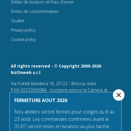
Délais de livraison et frais d'envoi
Droits du consommateur
Qualité
Privacy policy
Cookie policy
All rights reserved - © Copyright 2000-2026
bizOnweb s.r.l
Via Fratelli Bandiera 18, 25122 - Brescia, Italia
P.IVA 02232630984 - Iscrizione presso la Camera di
Commercio di Brescia,
FERMETURE AOUT 2026
n° REA 432569 Capitale sociale versato Euro 25.000,00.
Nos ateliers seront fermés pour congés du 8 au
Tel +39.030 6394506
23 août. Les commandes confirmées avant le
Email:
info@flagsonline.fr
31/07 seront mises en livraison au plus tard le
PEC
bizonweb@mailcertiﬁcatapec.it