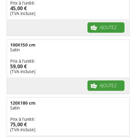
Prix à l'unité:
45,00 €
Fanions personnalisés
Régions reste du monde
Provinces néerlandaises
Drapeaux de courtoisie
Français
Drapeaux organisations internationales
(TVA incluse)
Drapeaux à voile et à goutte
Cantons suisses
Italiens
Drapeaux publicitaires
Manches à air
Provinces reste du monde
Reste du monde
Drapeaux groupes ethniques & nations non
AJOUTEZ
reconnues
Drapeaux pirates
Drapeaux de table
100X150 cm
Satin
Prix à l'unité:
59,00 €
(TVA incluse)
AJOUTEZ
120X180 cm
Satin
Prix à l'unité:
75,00 €
(TVA incluse)