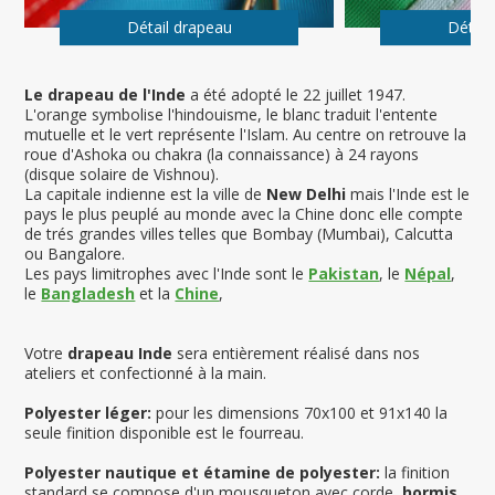
Détail drapeau
Détail
Le drapeau de l'Inde
a été adopté le 22 juillet 1947.
L'orange symbolise l'hindouisme, le blanc traduit l'entente
mutuelle et le vert représente l'Islam. Au centre on retrouve la
roue d'Ashoka ou chakra (la connaissance) à 24 rayons
(disque solaire de Vishnou).
La capitale indienne est la ville de
New Delhi
mais l'Inde est le
pays le plus peuplé au monde avec la Chine donc elle compte
de trés grandes villes telles que Bombay (Mumbai), Calcutta
ou Bangalore.
Les pays limitrophes avec l'Inde sont le
Pakistan
, le
Népal
,
le
Bangladesh
et la
Chine
,
Votre
drapeau Inde
sera entièrement réalisé dans nos
ateliers et confectionné à la main.
Polyester léger:
pour les dimensions 70x100 et 91x140 la
seule finition disponible est le fourreau.
Polyester nautique et étamine de polyester:
la finition
standard se compose d'un mousqueton avec corde,
hormis