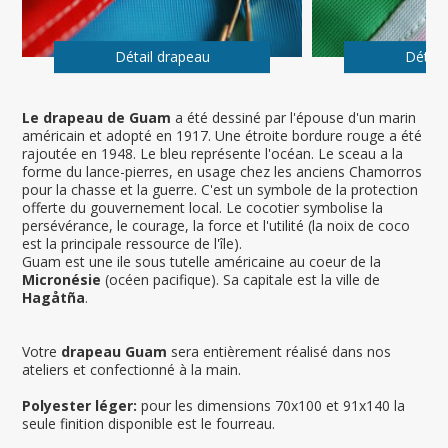
Détail drapeau
Détail
Le drapeau de Guam
a été dessiné par l'épouse d'un marin
américain et adopté en 1917. Une étroite bordure rouge a été
rajoutée en 1948. Le bleu représente l'océan. Le sceau a la
forme du lance-pierres, en usage chez les anciens Chamorros
pour la chasse et la guerre. C'est un symbole de la protection
offerte du gouvernement local. Le cocotier symbolise la
persévérance, le courage, la force et l'utilité (la noix de coco
est la principale ressource de l'île).
Guam est une ile sous tutelle américaine au coeur de la
Micronésie
(océen pacifique). Sa capitale est la ville de
Hagåtña
.
Votre
drapeau Guam
sera entièrement réalisé dans nos
ateliers et confectionné à la main.
Polyester léger:
pour les dimensions 70x100 et 91x140 la
seule finition disponible est le fourreau.