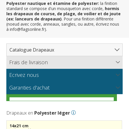
Polyester nautique et étamine de polyester:
la finition
standard se compose d'un mousqueton avec corde,
hormis
les drapeaux de course, de plage, de voilier et de joute
(ex: lanceurs de drapeaux)
. Pour una finition différente
(noeud avec corde, anneaux, sangles, ou autre, écrivez nous
à info@flagsonline.fr).
Catalogue Drapeaux
Frais de livraison
Tous les drapeaux
Pays, Nations
Ecrivez nous
Flagsonline.fr calcule les frais d'envoi en se basant sur le
Régions & États
Amérique du Nord
poids de votre commande et le mode de paiement choisi.
NOUVEAU
Vous souhaitez recevoir de plus amples informations sur
Les tissus pour drapeaux
Garanties d'achat
Cantons, Départements & Provinces
Amérique du Sud
Régions françaises
nos produits? Vous voulez connaitre nos prix de gros ou
APPROFONDIR
bien nous proposer un partenariat ?
Dispositions générales
Villes
Europe
Régions allemandes
Départements français
Guide pratique pour vous aider à choisir le meilleur
Drapeaux nautiques et de plage
Afrique
Régions autrichiennes
DOM-TOM français
Villes françaises
APPROFONDIR
APPROFONDIR
tissu pour votre drapeau
Drapeaux en
Polyester léger
Courses automobiles
Asie
Régions espagnoles
Comtés anglais
Villes allemandes
Marines marchandes et militaires
APPROFONDIR
Drapeaux historiques
Océanie
Régions italiennes
Territoires britanniques d'outre mer
Villes espagnoles
Code maritime international
14x21 cm