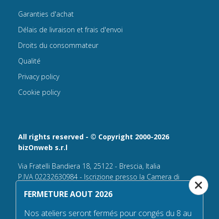
Garanties d'achat
Délais de livraison et frais d'envoi
Droits du consommateur
Qualité
Privacy policy
Cookie policy
All rights reserved - © Copyright 2000-2026
bizOnweb s.r.l
Via Fratelli Bandiera 18, 25122 - Brescia, Italia
P.IVA 02232630984 - Iscrizione presso la Camera di
Commercio di Brescia,
FERMETURE AOUT 2026
n° REA 432569 Capitale sociale versato Euro 25.000,00.
Nos ateliers seront fermés pour congés du 8 au
Tel +39.030 6394506