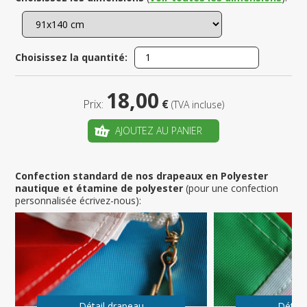
Choisissez la quantité:
18,00
Prix:
€
(TVA incluse)
AJOUTEZ AU PANIER
Confection standard de nos drapeaux en Polyester
nautique et étamine de polyester
(pour une confection
personnalisée écrivez-nous):
Détail drapeau
Détail