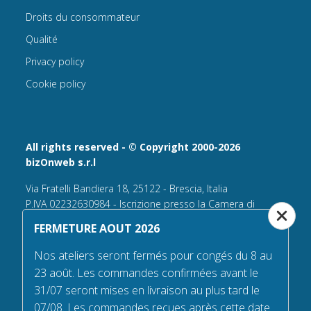
Droits du consommateur
Qualité
Privacy policy
Cookie policy
All rights reserved - © Copyright 2000-2026
bizOnweb s.r.l
Via Fratelli Bandiera 18, 25122 - Brescia, Italia
P.IVA 02232630984 - Iscrizione presso la Camera di
Commercio di Brescia,
FERMETURE AOUT 2026
n° REA 432569 Capitale sociale versato Euro 25.000,00.
Nos ateliers seront fermés pour congés du 8 au
Tel +39.030 6394506
23 août. Les commandes confirmées avant le
Email:
info@flagsonline.fr
31/07 seront mises en livraison au plus tard le
PEC
bizonweb@mailcertiﬁcatapec.it
07/08. Les commandes reçues après cette date