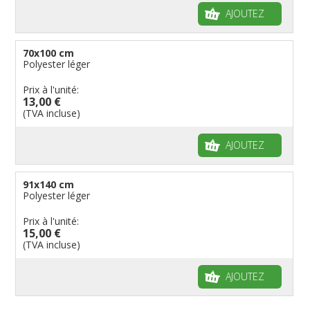
Manches à air
Provinces reste du monde
Reste du monde
Drapeaux groupes ethniques & nations non
AJOUTEZ
reconnues
Drapeaux pirates
Drapeaux de table
70x100 cm
Polyester léger
Prix à l'unité:
13,00 €
(TVA incluse)
AJOUTEZ
91x140 cm
Polyester léger
Prix à l'unité:
15,00 €
(TVA incluse)
AJOUTEZ