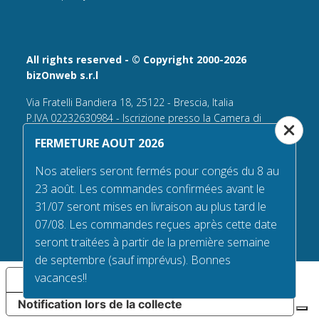
All rights reserved - © Copyright 2000-2026
bizOnweb s.r.l
Via Fratelli Bandiera 18, 25122 - Brescia, Italia
P.IVA 02232630984 - Iscrizione presso la Camera di
Commercio di Brescia,
FERMETURE AOUT 2026
n° REA 432569 Capitale sociale versato Euro 25.000,00.
Nos ateliers seront fermés pour congés du 8 au
Tel +39.030 6394506
23 août. Les commandes confirmées avant le
Email:
info@flagsonline.fr
31/07 seront mises en livraison au plus tard le
PEC
bizonweb@mailcertiﬁcatapec.it
07/08. Les commandes reçues après cette date
seront traitées à partir de la première semaine
de septembre (sauf imprévus). Bonnes
vacances!!
Vos choix en matière de confidentialité
Notification lors de la collecte