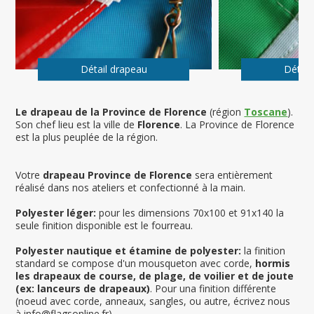
Détail drapeau
Détail
Le drapeau de la Province de Florence
(région
Toscane
).
Son chef lieu est la ville de
Florence
. La Province de Florence
est la plus peuplée de la région.
Votre
drapeau Province de Florence
sera entièrement
réalisé dans nos ateliers et confectionné à la main.
Polyester léger:
pour les dimensions 70x100 et 91x140 la
seule finition disponible est le fourreau.
Polyester nautique et étamine de polyester:
la finition
standard se compose d'un mousqueton avec corde,
hormis
les drapeaux de course, de plage, de voilier et de joute
(ex: lanceurs de drapeaux)
. Pour una finition différente
(noeud avec corde, anneaux, sangles, ou autre, écrivez nous
à info@flagsonline.fr).