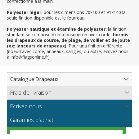
confectionné à la main.
Polyester léger:
pour les dimensions 70x100 et 91x140 la
seule finition disponible est le fourreau.
Polyester nautique et étamine de polyester:
la finition
standard se compose d'un mousqueton avec corde,
hormis
les drapeaux de course, de plage, de voilier et de joute
(ex: lanceurs de drapeaux)
. Pour una finition différente
(noeud avec corde, anneaux, sangles, ou autre, écrivez nous
à info@flagsonline.fr).
Catalogue Drapeaux
Frais de livraison
Tous les drapeaux
Pays, Nations
Ecrivez nous
Flagsonline.fr calcule les frais d'envoi en se basant sur le
Régions & États
Amérique du Nord
poids de votre commande et le mode de paiement choisi.
NOUVEAU
Vous souhaitez recevoir de plus amples informations sur
Les tissus pour drapeaux
Garanties d'achat
Cantons, Départements & Provinces
Amérique du Sud
Régions françaises
nos produits? Vous voulez connaitre nos prix de gros ou
APPROFONDIR
bien nous proposer un partenariat ?
Dispositions générales
Villes
Europe
Régions allemandes
Départements français
Guide pratique pour vous aider à choisir le meilleur
Drapeaux nautiques et de plage
Afrique
Régions autrichiennes
DOM-TOM français
Villes françaises