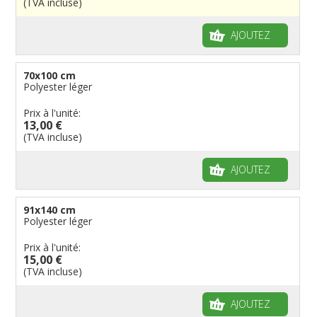
(TVA incluse)
Drapeaux à voile et à goutte
Cantons suisses
Italiens
Drapeaux publicitaires
Manches à air
Provinces reste du monde
Reste du monde
Drapeaux groupes ethniques & nations non
AJOUTEZ
reconnues
Drapeaux pirates
Drapeaux de table
70x100 cm
Polyester léger
Prix à l'unité:
13,00 €
(TVA incluse)
AJOUTEZ
91x140 cm
Polyester léger
Prix à l'unité:
15,00 €
(TVA incluse)
AJOUTEZ