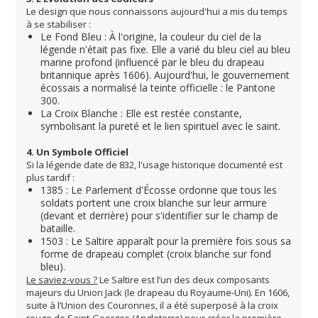
Le design que nous connaissons aujourd'hui a mis du temps
à se stabiliser :
Le Fond Bleu : À l'origine, la couleur du ciel de la
légende n'était pas fixe. Elle a varié du bleu ciel au bleu
marine profond (influencé par le bleu du drapeau
britannique après 1606). Aujourd'hui, le gouvernement
écossais a normalisé la teinte officielle : le Pantone
300.
La Croix Blanche : Elle est restée constante,
symbolisant la pureté et le lien spirituel avec le saint.
4. Un Symbole Officiel
Si la légende date de 832, l'usage historique documenté est
plus tardif :
1385 : Le Parlement d'Écosse ordonne que tous les
soldats portent une croix blanche sur leur armure
(devant et derrière) pour s'identifier sur le champ de
bataille.
1503 : Le Saltire apparaît pour la première fois sous sa
forme de drapeau complet (croix blanche sur fond
bleu).
Le saviez-vous ?
Le Saltire est l’un des deux composants
majeurs du Union Jack (le drapeau du Royaume-Uni). En 1606,
suite à l’Union des Couronnes, il a été superposé à la croix
rouge de Saint-Georges (Angleterre) pour créer la première