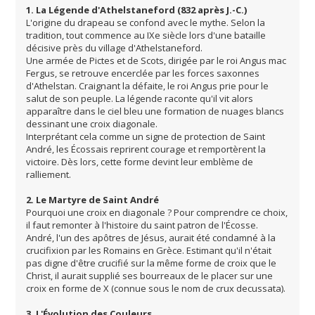
1. La Légende d'Athelstaneford (832 après J.-C.)
L'origine du drapeau se confond avec le mythe. Selon la
tradition, tout commence au IXe siècle lors d'une bataille
décisive près du village d'Athelstaneford.
Une armée de Pictes et de Scots, dirigée par le roi Angus mac
Fergus, se retrouve encerclée par les forces saxonnes
d'Athelstan. Craignant la défaite, le roi Angus prie pour le
salut de son peuple. La légende raconte qu'il vit alors
apparaître dans le ciel bleu une formation de nuages blancs
dessinant une croix diagonale.
Interprétant cela comme un signe de protection de Saint
André, les Écossais reprirent courage et remportèrent la
victoire. Dès lors, cette forme devint leur emblème de
ralliement.
2. Le Martyre de Saint André
Pourquoi une croix en diagonale ? Pour comprendre ce choix,
il faut remonter à l'histoire du saint patron de l'Écosse.
André, l'un des apôtres de Jésus, aurait été condamné à la
crucifixion par les Romains en Grèce. Estimant qu'il n'était
pas digne d'être crucifié sur la même forme de croix que le
Christ, il aurait supplié ses bourreaux de le placer sur une
croix en forme de X (connue sous le nom de crux decussata).
3. L'Évolution des Couleurs