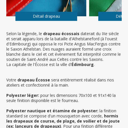
Détail drapeau
Détail
Selon la légende, le
drapeau écossais
daterait du IXe siècle
et serait apparu lors de la bataille d'Athelstaneford (à l'ouest
d'Edimbourg) qui opposa le roi Picte Angus MacFergus contre
le Saxon Athelstan. Des nuages auraient formé une croix
blanche dans le ciel et cet évènement fut interprété comme le
soutien de Saint-André aux Celtes contre les Saxons.
La capitale de l'Écosse est la ville d'
Édimbourg
.
Votre
drapeau Écosse
sera entièrement réalisé dans nos
ateliers et confectionné à la main.
Polyester léger:
pour les dimensions 70x100 et 91x140 la
seule finition disponible est le fourreau.
Polyester nautique et étamine de polyester:
la finition
standard se compose d'un mousqueton avec corde,
hormis
les drapeaux de course, de plage, de voilier et de joute
(ex: lanceurs de drapeaux)
. Pour una finition différente