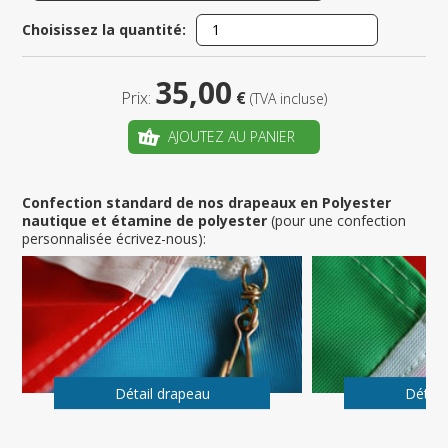
Choisissez la quantité:
35,00
Prix:
€
(TVA incluse)
AJOUTEZ AU PANIER
Confection standard de nos drapeaux en Polyester
nautique et étamine de polyester
(pour une confection
personnalisée écrivez-nous):
Détail drapeau
Détail