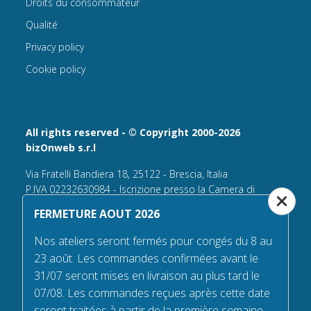
Droits du consommateur
Qualité
Privacy policy
Cookie policy
All rights reserved - © Copyright 2000-2026
bizOnweb s.r.l
Via Fratelli Bandiera 18, 25122 - Brescia, Italia
P.IVA 02232630984 - Iscrizione presso la Camera di
Commercio di Brescia,
FERMETURE AOUT 2026
n° REA 432569 Capitale sociale versato Euro 25.000,00.
Nos ateliers seront fermés pour congés du 8 au
Tel +39.030 6394506
23 août. Les commandes confirmées avant le
Email:
info@flagsonline.fr
31/07 seront mises en livraison au plus tard le
PEC
bizonweb@mailcertiﬁcatapec.it
07/08. Les commandes reçues après cette date
seront traitées à partir de la première semaine