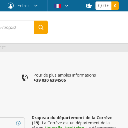
Entrez
0,00 €
0
ÈZE
Pour de plus amples informations
+39 030 6394506
Mot de passe oublié ?
Drapeau du département de la Corrèze
(19).
La Corrèze est un département de la
région
Nouvelle-Aquitaine
. Le département