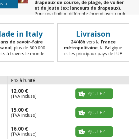
drapeaux de course, de plage, de voilier
peau
et de joute (ex: lanceurs de drapeaux)
.
Pour una finition différente (noeud avec corde,
anneaux, sangles, ou autre, écrivez nous à
info@flagsonline.fr).
ade in Italy
Livraison
 ans de savoir-faire
24/48h
vers la
France
isanal
, plus de 500.000
métropolitaine
, la Belgique
ents à travers le monde
et les principaux pays de l'UE
Prix à l'unité
12,00 €
AJOUTEZ
(TVA incluse)
15,00 €
AJOUTEZ
(TVA incluse)
16,00 €
AJOUTEZ
(TVA incluse)