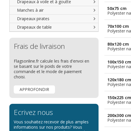
Drapeaux à voile et à goutte
Cantons suisses
Italiens
Drapeaux publicitaires
50x75 cm
Manches à air
Provinces reste du monde
Reste du monde
Polyester na
Drapeaux groupes ethniques &
nations non reconnues
Drapeaux pirates
70x100 cm
Drapeaux de table
Polyester na
Frais de livraison
80x120 cm
Polyester na
Flagsonline.fr calcule les frais d'envoi en
100x150 c
se basant sur le poids de votre
Polyester na
commande et le mode de paiement
choisi.
120x180 c
Polyester na
APPROFONDIR
150x225 c
Polyester na
Ecrivez nous
200x300 c
Polyester na
Vous souhaitez recevoir de plus amples
informations sur nos produits? Vous