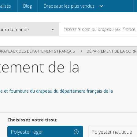
alisés
Blog
Drapeaux les plus vendus
DRAPEAUX DES DÉPARTEMENTS FRANÇAIS
DÉPARTEMENT DE LA CORR
ement de la
Email
e et fourniture du drapeau du département français de la
Mot de passe
Choisissez votre tissu
:
Entrez
Polyester léger
Polyester nautique