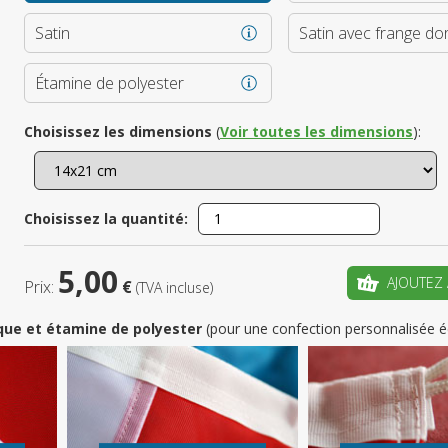
Satin
Satin avec frange do
Enregistrez
Étamine de polyester
votre pr
Choisissez les dimensions
(
Voir toutes les dimensions
):
CRÉ
Choisissez la quantité:
5,00
AJOUTEZ 
Prix:
€
(TVA incluse)
que et étamine de polyester
(pour une confection personnalisée é