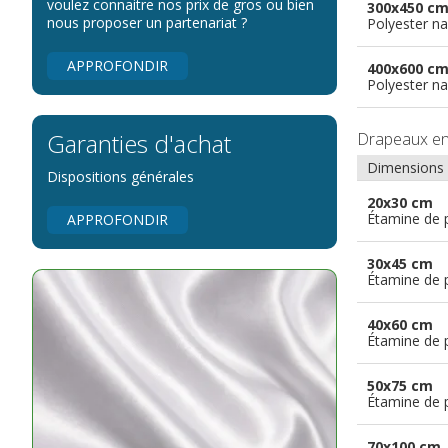
voulez connaitre nos prix de gros ou bien
300x450 c
nous proposer un partenariat ?
Polyester na
APPROFONDIR
400x600 c
Polyester na
Garanties d'achat
Drapeaux e
Dimensions
Dispositions générales
20x30 cm
Étamine de 
APPROFONDIR
30x45 cm
Étamine de 
40x60 cm
Étamine de 
50x75 cm
Étamine de 
70x100 cm