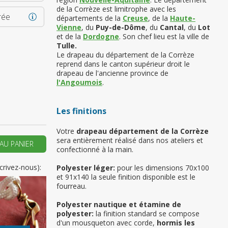
de la Corrèze est limitrophe avec les
rée
départements de la
Creuse
, de la
Haute-
Vienne
, du
Puy-de-Dôme
, du
Cantal
, du
Lot
et de la
Dordogne
. Son chef lieu est la ville de
 vous si il s’agit de
Tulle.
emière commande
Le drapeau du département de la Corrèze
reprend dans le canton supérieur droit le
drapeau de l'ancienne province de
ER UN NOUVEAU COMPTE
l'Angoumois
.
Les finitions
Votre
drapeau département de la Corrèze
sera entièrement réalisé dans nos ateliers et
AU PANIER
confectionné à la main.
crivez-nous):
Polyester léger:
pour les dimensions 70x100
et 91x140 la seule finition disponible est le
fourreau.
Polyester nautique et étamine de
polyester:
la finition standard se compose
d'un mousqueton avec corde,
hormis les