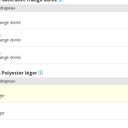
 drapeau
range dorée
m
range dorée
m
range dorée
n
Polyester léger
 drapeau
ger
ger