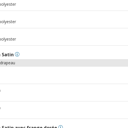
polyester
m
polyester
m
polyester
n
Satin
 drapeau
m
m
n
Satin avec frange dorée