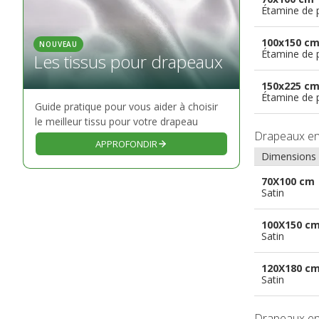
Étamine de 
100x150 c
NOUVEAU
Étamine de 
Les tissus pour drapeaux
150x225 c
Étamine de 
Guide pratique pour vous aider à choisir
le meilleur tissu pour votre drapeau
Drapeaux e
APPROFONDIR
Dimensions
70X100 cm
Satin
100X150 c
Satin
120X180 c
Satin
Drapeaux e