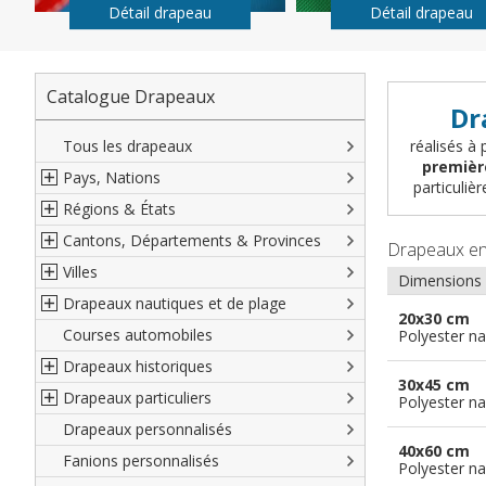
Détail drapeau
Détail drapeau
Catalogue Drapeaux
Dr
Tous les drapeaux
réalisés à 
premièr
Pays, Nations
particuli
Régions & États
Amérique du Nord
Cantons, Départements & Provinces
Amérique du Sud
Régions françaises
Drapeaux e
Villes
Europe
Régions allemandes
Départements français
Dimensions
Drapeaux nautiques et de plage
Afrique
Régions autrichiennes
DOM-TOM français
Villes françaises
20x30 cm
Courses automobiles
Asie
Régions espagnoles
Comtés anglais
Villes allemandes
Marines marchandes et militaires
Polyester na
Drapeaux historiques
Océanie
Régions italiennes
Territoires britanniques d'outre mer
Villes espagnoles
Code maritime international
30x45 cm
Drapeaux particuliers
Territoires canadiens
Provinces espagnoles
Villes italiennes
Grand pavois
Américains
Polyester na
Drapeaux personnalisés
Etats U.S.A.
Provinces italiennes
Villes reste du monde
Drapeaux de plage
Britanniques
Drapeaux diplomatiques
40x60 cm
Fanions personnalisés
Régions reste du monde
Provinces néerlandaises
Drapeaux de courtoisie
Français
Drapeaux organisations
Polyester na
internationales