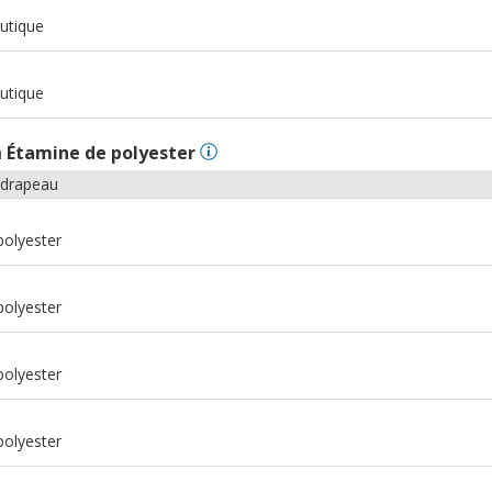
m
utique
m
utique
n
Étamine de polyester
 drapeau
polyester
polyester
polyester
polyester