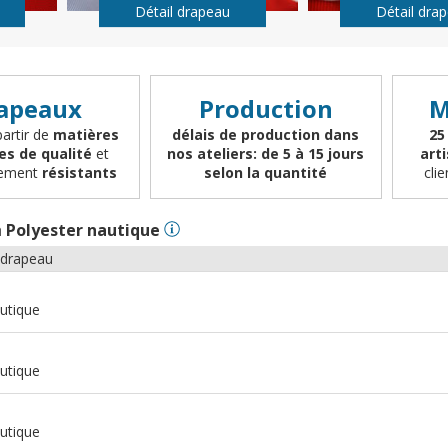
Détail drapeau
Détail dra
apeaux
Production
M
partir de
matières
délais de production dans
25
es de qualité
et
nos ateliers: de 5 à 15 jours
art
èrement
résistants
selon la quantité
cli
n
Polyester nautique
 drapeau
utique
utique
utique