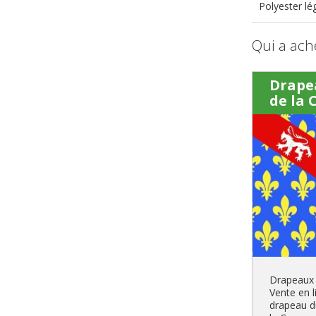
Polyester lé
Qui a ach
Drape
de la 
Drapeaux 
Vente en l
drapeau d