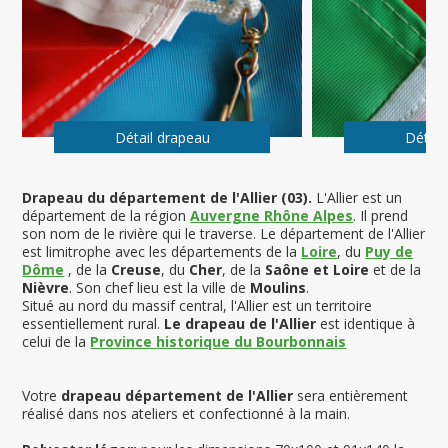
Détail drapeau
Détail
Drapeau du département de l'Allier (03).
L'Allier est un
département de la région
Auvergne Rhône Alpes
. Il prend
son nom de le rivière qui le traverse. Le département de l'Allier
est limitrophe avec les départements de la
Loire
, du
Puy de
Dôme
, de la
Creuse
, du
Cher
, de la
Saône et Loire
et de la
Nièvre
. Son chef lieu est la ville de
Moulins
.
Situé au nord du massif central, l'Allier est un territoire
essentiellement rural.
Le drapeau de l'Allier
est identique à
celui de la
Province historique du Bourbonnais
Votre
drapeau département de l'Allier
sera entièrement
réalisé dans nos ateliers et confectionné à la main.