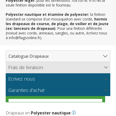
Polyester léger:
pour les dimensions 70x100 et 91x140 la
seule finition disponible est le fourreau.
Polyester nautique et étamine de polyester:
la finition
standard se compose d'un mousqueton avec corde,
hormis
les drapeaux de course, de plage, de voilier et de joute
(ex: lanceurs de drapeaux)
. Pour una finition différente
(noeud avec corde, anneaux, sangles, ou autre, écrivez nous
à info@flagsonline.fr).
Catalogue Drapeaux
Frais de livraison
Tous les drapeaux
Pays, Nations
Ecrivez nous
Flagsonline.fr calcule les frais d'envoi en se basant sur le
Régions & États
Amérique du Nord
poids de votre commande et le mode de paiement choisi.
NOUVEAU
Vous souhaitez recevoir de plus amples informations sur
Les tissus pour drapeaux
Garanties d'achat
Cantons, Départements & Provinces
Amérique du Sud
Régions françaises
nos produits? Vous voulez connaitre nos prix de gros ou
APPROFONDIR
bien nous proposer un partenariat ?
Dispositions générales
Villes
Europe
Régions allemandes
Départements français
Guide pratique pour vous aider à choisir le meilleur
Drapeaux nautiques et de plage
Afrique
Régions autrichiennes
DOM-TOM français
Villes françaises
APPROFONDIR
APPROFONDIR
tissu pour votre drapeau
Drapeaux en
Polyester nautique
Courses automobiles
Asie
Régions espagnoles
Comtés anglais
Villes allemandes
Marines marchandes et militaires