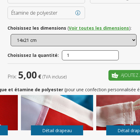
Étamine de polyester
Enregistrez
Choisissez les dimensions
(
Voir toutes les dimensions
):
votre pr
CRÉ
Choisissez la quantité:
5,00
AJOUTEZ 
Prix:
€
(TVA incluse)
que et étamine de polyester
(pour une confection personnalisée é
Détail drapeau
Détail dra