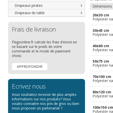
Drapeaux groupes ethniques &
nations non reconnues
Drapeaux pirates
Dimensions
Drapeaux de table
20x30 cm
Polyester na
Frais de livraison
30x45 cm
Polyester na
Flagsonline.fr calcule les frais d'envoi en
40x60 cm
se basant sur le poids de votre
Polyester na
commande et le mode de paiement
choisi.
50x75 cm
Polyester na
APPROFONDIR
70x100 cm
Polyester na
Ecrivez nous
80x120 cm
Vous souhaitez recevoir de plus amples
Polyester na
informations sur nos produits? Vous
voulez connaitre nos prix de gros ou bien
100x150 c
nous proposer un partenariat ?
Polyester na