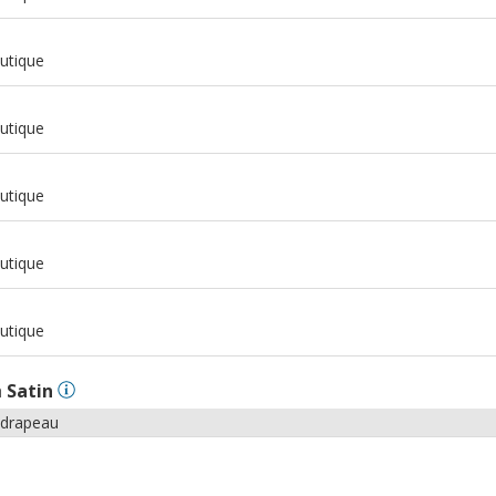
m
utique
m
utique
m
utique
m
utique
m
utique
n
Satin
 drapeau