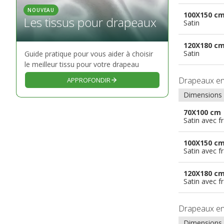
NOUVEAU
100X150 c
Les tissus pour drapeaux
Satin
120X180 c
Satin
Guide pratique pour vous aider à choisir
le meilleur tissu pour votre drapeau
Drapeaux e
APPROFONDIR
Dimensions
70X100 cm
Satin avec f
100X150 c
Satin avec f
120X180 c
Satin avec f
Drapeaux e
Dimensions