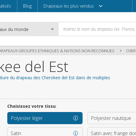
alisés
Blog
Drapeaux les plus vendus
DRAPEAUX GROUPES ETHNIQUES & NATIONS NON RECONNUES
CHER
ee del Est
Email
niture du drapeau des Cherokee del Est dans de multiples
Mot de passe
Choisissez votre tissu
:
Polyester léger
Polyester nautique
Entrez
Satin
Satin avec frange do