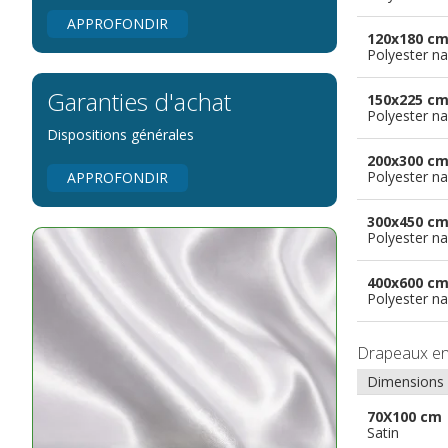
APPROFONDIR
120x180 c
Polyester na
Garanties d'achat
150x225 c
Polyester na
Dispositions générales
200x300 c
Polyester na
APPROFONDIR
300x450 c
Polyester na
400x600 c
Polyester na
Drapeaux e
Dimensions
70X100 cm
Satin