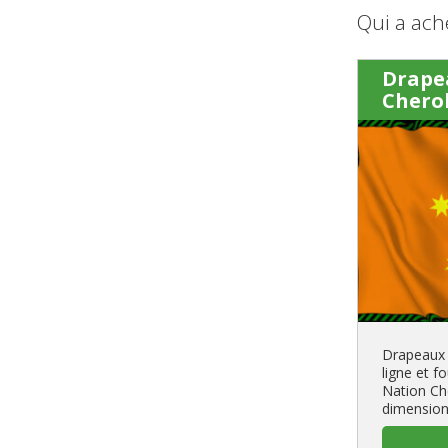
Qui a ach
Drape
Chero
Drapeaux 
ligne et f
Nation Ch
dimension