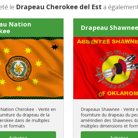
eté le
Drapeau Cherokee del Est
a également
au Nation
Drapeau Shawne
kee
Nation Cherokee - Vente en
Drapeaux Shawnee - Vente en
ourniture du drapeau de la
fourniture du drapeau du pe
erokee dans de multiples
amérindien des Shawnees d
s et formats
multiples dimensions et for
Achetez
Achetez