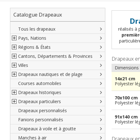
Catalogue Drapeaux
Dr
Tous les drapeaux
réalisés à 
premièr
Pays, Nations
particuli
Régions & États
Amérique du Nord
Cantons, Départements & Provinces
Amérique du Sud
Régions françaises
Drapeaux e
Villes
Europe
Régions allemandes
Départements français
Dimensions
Drapeaux nautiques et de plage
Afrique
Régions autrichiennes
DOM-TOM français
Villes françaises
14x21 cm
Courses automobiles
Asie
Régions espagnoles
Comtés anglais
Villes allemandes
Marines marchandes et militaires
Polyester lé
Drapeaux historiques
Océanie
Régions italiennes
Territoires britanniques d'outre mer
Villes espagnoles
Code maritime international
70x100 cm
Drapeaux particuliers
Territoires canadiens
Provinces espagnoles
Villes italiennes
Grand pavois
Américains
Polyester lé
Drapeaux personnalisés
Etats U.S.A.
Provinces italiennes
Villes reste du monde
Drapeaux de plage
Britanniques
Drapeaux diplomatiques
91x140 cm
Fanions personnalisés
Régions reste du monde
Provinces néerlandaises
Drapeaux de courtoisie
Français
Drapeaux organisations
Polyester lé
internationales
Drapeaux à voile et à goutte
Cantons suisses
Italiens
Drapeaux publicitaires
Manches à air
Provinces reste du monde
Reste du monde
Drapeaux e