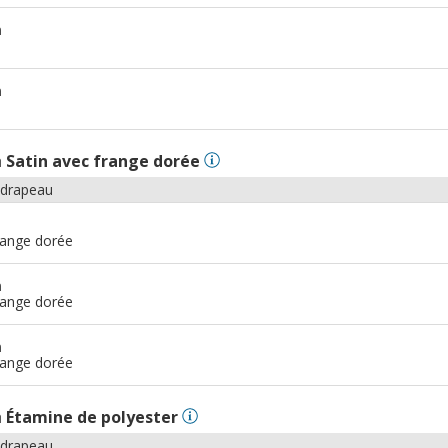
m
m
n
Satin avec frange dorée
 drapeau
range dorée
m
range dorée
m
range dorée
n
Étamine de polyester
 drapeau