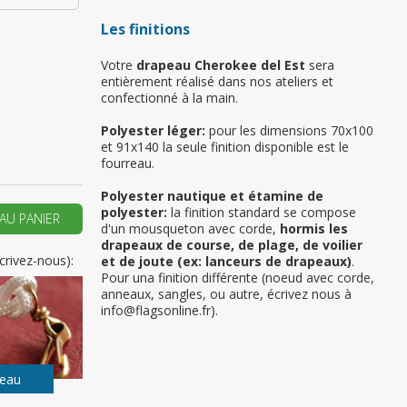
Les finitions
Votre
drapeau Cherokee del Est
sera
 vous si il s’agit de
entièrement réalisé dans nos ateliers et
emière commande
confectionné à la main.
Polyester léger:
pour les dimensions 70x100
ER UN NOUVEAU COMPTE
et 91x140 la seule finition disponible est le
fourreau.
Polyester nautique et étamine de
polyester:
la finition standard se compose
AU PANIER
d'un mousqueton avec corde,
hormis les
drapeaux de course, de plage, de voilier
crivez-nous):
et de joute (ex: lanceurs de drapeaux)
.
Pour una finition différente (noeud avec corde,
anneaux, sangles, ou autre, écrivez nous à
info@flagsonline.fr).
peau