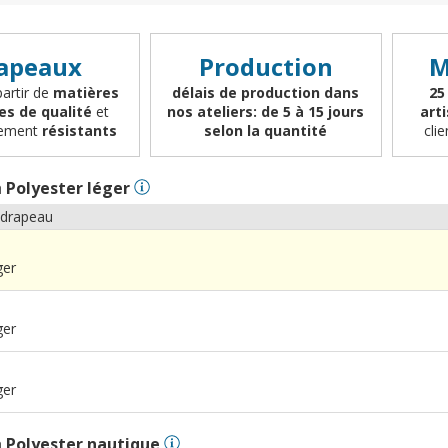
apeaux
Production
M
partir de
matières
délais de production dans
25
es de qualité
et
nos ateliers: de 5 à 15 jours
art
èrement
résistants
selon la quantité
cli
n
Polyester léger
 drapeau
ger
ger
ger
n
Polyester nautique