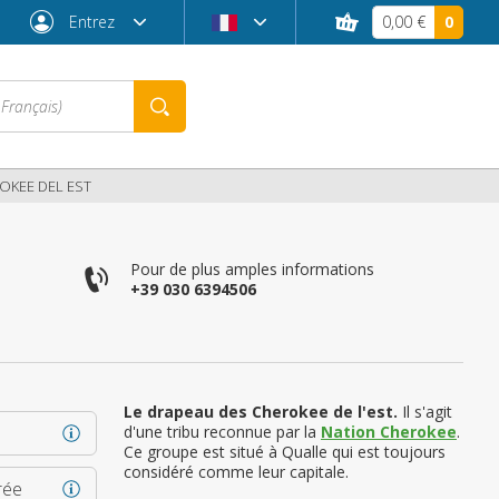
Entrez
0,00 €
0
OKEE DEL EST
Pour de plus amples informations
+39 030 6394506
Le drapeau des Cherokee de l'est.
Il s'agit
d'une tribu reconnue par la
Nation Cherokee
.
Mot de passe oublié ?
Ce groupe est situé à Qualle qui est toujours
considéré comme leur capitale.
rée