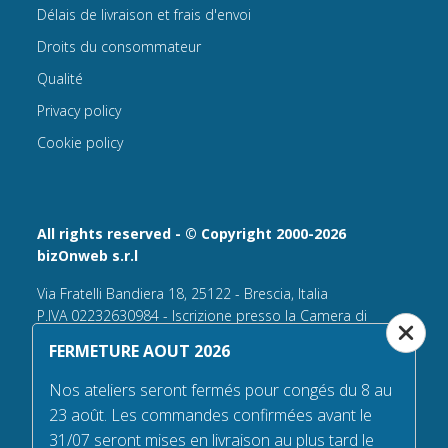
Délais de livraison et frais d'envoi
Droits du consommateur
Qualité
Privacy policy
Cookie policy
All rights reserved - © Copyright 2000-2026
bizOnweb s.r.l
Via Fratelli Bandiera 18, 25122 - Brescia, Italia
P.IVA 02232630984 - Iscrizione presso la Camera di
Commercio di Brescia,
FERMETURE AOUT 2026
n° REA 432569 Capitale sociale versato Euro 25.000,00.
Nos ateliers seront fermés pour congés du 8 au
Tel +39.030 6394506
23 août. Les commandes confirmées avant le
Email:
info@flagsonline.fr
31/07 seront mises en livraison au plus tard le
PEC
bizonweb@mailcertiﬁcatapec.it