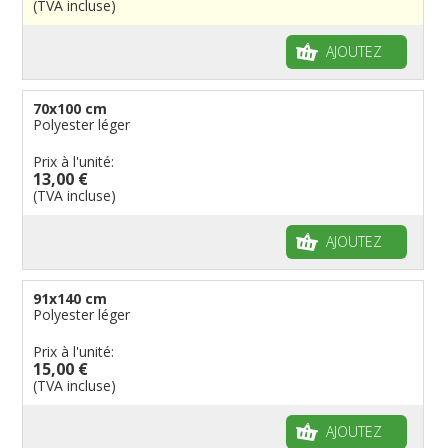
(TVA incluse)
Drapeaux à voile et à goutte
Cantons suisses
Italiens
Drapeaux publicitaires
Manches à air
Provinces reste du monde
Reste du monde
Drapeaux groupes ethniques & nations non
AJOUTEZ
reconnues
Drapeaux pirates
Drapeaux de table
70x100 cm
Polyester léger
Prix à l'unité:
13,00 €
(TVA incluse)
AJOUTEZ
91x140 cm
Polyester léger
Prix à l'unité:
15,00 €
(TVA incluse)
AJOUTEZ