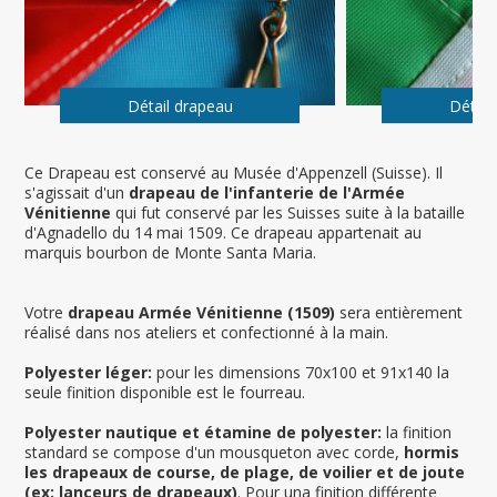
Détail drapeau
Détail
Ce Drapeau est conservé au Musée d'Appenzell (Suisse). Il
s'agissait d'un
drapeau de l'infanterie de l'Armée
Vénitienne
qui fut conservé par les Suisses suite à la bataille
d'Agnadello du 14 mai 1509. Ce drapeau appartenait au
marquis bourbon de Monte Santa Maria.
Votre
drapeau Armée Vénitienne (1509)
sera entièrement
réalisé dans nos ateliers et confectionné à la main.
Polyester léger:
pour les dimensions 70x100 et 91x140 la
seule finition disponible est le fourreau.
Polyester nautique et étamine de polyester:
la finition
standard se compose d'un mousqueton avec corde,
hormis
les drapeaux de course, de plage, de voilier et de joute
(ex: lanceurs de drapeaux)
. Pour una finition différente