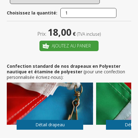
Choisissez la quantité:
18,00
Prix:
€
(TVA incluse)
AJOUTEZ AU PANIER
Confection standard de nos drapeaux en Polyester
nautique et étamine de polyester
(pour une confection
personnalisée écrivez-nous):
Détail drapeau
Détail